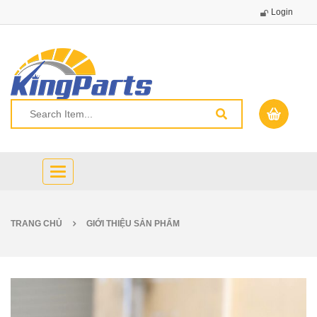
Login
Toggle
navigation
TRANG CHỦ
GIỚI THIỆU SẢN PHẨM