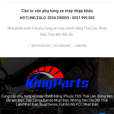
Cần tư vấn phụ tùng xe máy nhập khẩu
HOTLINE/ZALO: 0354.390039 - 0357.999.035
Nhà phân phối sỉ lẻ phụ tùng xe máy chính hãng Thái Lan, Nhật
Bản, hóa đơn đầy đủ.
INSTAGRAM
FACEBOOK
LINKEIN
Cung cấp phụ tùng xe máy chính hãng: Phuộc YSS Thái Lan, Bóng Đèn
Osram Đức, Dây Coroa Bando Nhật Bản, Nhông Sên Dĩa DID Thái
Lan/Nhật Bản, Bugi Denso, Full Bộ Nồi FCC Nhật Bản