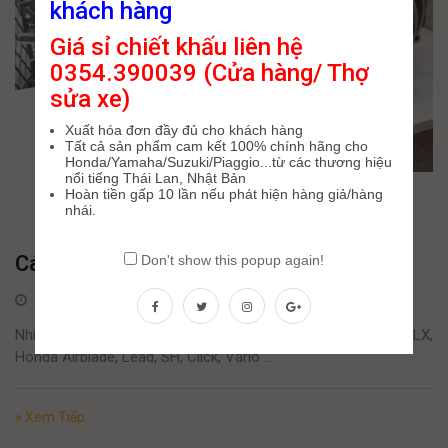
khách hàng
Giá sỉ chiết khấu liên hệ
0354.390039 (Cửa hàng/ Thợ
sửa xe)
Xuất hóa đơn đầy đủ cho khách hàng
Tất cả sản phẩm cam kết 100% chính hãng cho
Honda/Yamaha/Suzuki/Piaggio...từ các thương hiệu
nổi tiếng Thái Lan, Nhật Bản
Hoàn tiền gấp 10 lần nếu phát hiện hàng giả/hàng
nhái.
Cách trị bệnh rung đầu + gằn xe
Don't show this popup again!
26 Tháng Một, 2020
Nhiều khách hàng sau 1 thời gian chạy các dòng như Piaggo LX,
Honda Airblade, Lead, SH, Click, Vario …
» Xem Tiếp