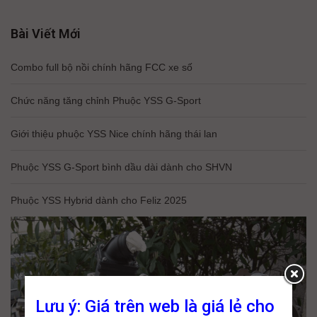
Bài Viết Mới
Combo full bộ nồi chính hãng FCC xe số
Chức năng tăng chỉnh Phuộc YSS G-Sport
Giới thiệu phuộc YSS Nice chính hãng thái lan
Phuộc YSS G-Sport bình dầu dài dành cho SHVN
Phuộc YSS Hybrid dành cho Feliz 2025
Lưu ý: Giá trên web là giá lẻ cho