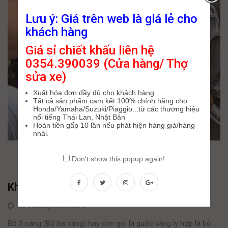
Lưu ý: Giá trên web là giá lẻ cho
khách hàng
Giá sỉ chiết khấu liên hệ
0354.390039 (Cửa hàng/ Thợ
sửa xe)
Xuất hóa đơn đầy đủ cho khách hàng
Tất cả sản phẩm cam kết 100% chính hãng cho
Honda/Yamaha/Suzuki/Piaggio...từ các thương hiệu
nổi tiếng Thái Lan, Nhật Bản
Hoàn tiền gấp 10 lần nếu phát hiện hàng giả/hàng
nhái.
Don't show this popup again!
Khi nào thay bố 3 càng xe tay ga?
26 Tháng Một, 2020
Bố 3 càng (Bố ba càng) hay còn gọi là guốc văng ly hợp là bộ