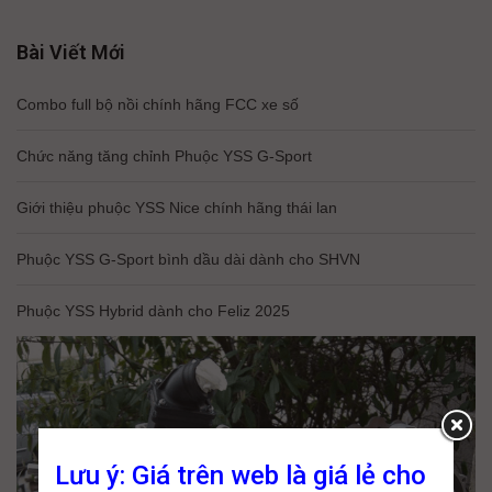
Bài Viết Mới
Combo full bộ nồi chính hãng FCC xe số
Chức năng tăng chỉnh Phuộc YSS G-Sport
Giới thiệu phuộc YSS Nice chính hãng thái lan
Phuộc YSS G-Sport bình dầu dài dành cho SHVN
Phuộc YSS Hybrid dành cho Feliz 2025
Lưu ý: Giá trên web là giá lẻ cho