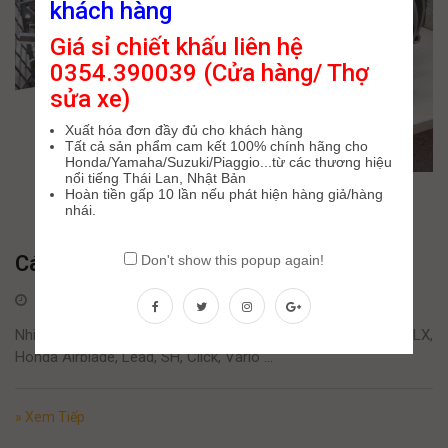
khách hàng
Giá sỉ chiết khấu liên hệ
0354.390039 (Cửa hàng/ Thợ
sửa xe)
Xuất hóa đơn đầy đủ cho khách hàng
Tất cả sản phẩm cam kết 100% chính hãng cho
Honda/Yamaha/Suzuki/Piaggio...từ các thương hiệu
nổi tiếng Thái Lan, Nhật Bản
Hoàn tiền gấp 10 lần nếu phát hiện hàng giả/hàng
nhái.
Cách trị bệnh rung đầu + gằn xe
Don't show this popup again!
26 Tháng Một, 2020
Nhiều khách hàng sau 1 thời gian chạy các dòng như Piaggo LX,
Honda Airblade, Lead, SH, Click, Vario …
» Xem Tiếp