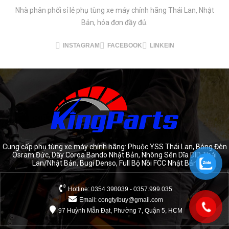
Nhà phân phối sỉ lẻ phụ tùng xe máy chính hãng Thái Lan, Nhật
Bản, hóa đơn đầy đủ.
INSTAGRAM
FACEBOOK
LINKEIN
Cung cấp phụ tùng xe máy chính hãng: Phuộc YSS Thái Lan, Bóng Đèn
Osram Đức, Dây Coroa Bando Nhật Bản, Nhông Sên Dĩa DID Thái
Lan/Nhật Bản, Bugi Denso, Full Bộ Nồi FCC Nhật Bản
Hotline: 0354.390039 - 0357.999.035
Email:
congtyibuy@gmail.com
97 Huỳnh Mẫn Đạt, Phường 7, Quận 5, HCM