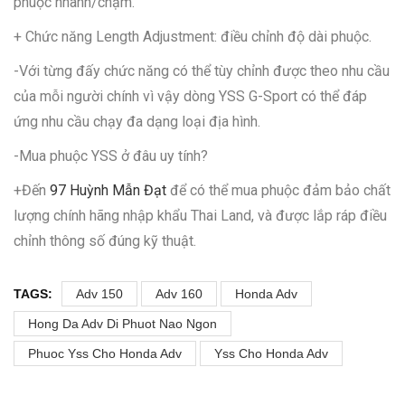
phuộc nhanh/chậm.
+ Chức năng Length Adjustment: điều chỉnh độ dài phuộc.
-Với từng đấy chức năng có thể tùy chỉnh được theo nhu cầu
của mỗi người chính vì vậy dòng YSS G-Sport có thể đáp
ứng nhu cầu chạy đa dạng loại địa hình.
-Mua phuộc YSS ở đâu uy tính?
+Đến
97 Huỳnh Mẫn Đạt
để có thể mua phuộc đảm bảo chất
lượng chính hãng nhập khẩu Thai Land, và được lắp ráp điều
chỉnh thông số đúng kỹ thuật.
TAGS:
Adv 150
Adv 160
Honda Adv
Hong Da Adv Di Phuot Nao Ngon
Phuoc Yss Cho Honda Adv
Yss Cho Honda Adv