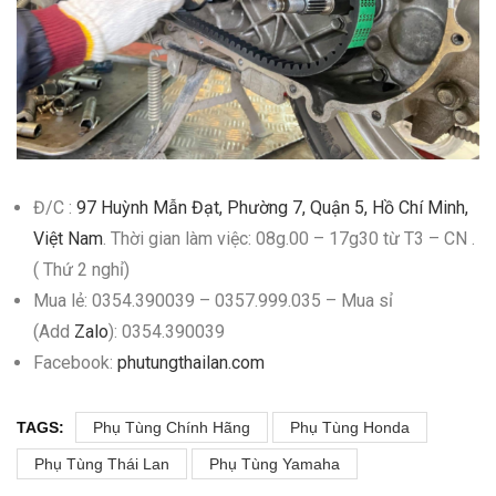
Đ/C :
97 Huỳnh Mẫn Đạt, Phường 7, Quận 5, Hồ Chí Minh,
Việt Nam
. Thời gian làm việc: 08g.00 – 17g30 từ T3 – CN .
( Thứ 2 nghỉ)
Mua lẻ: 0354.390039 – 0357.999.035 – Mua sỉ
(Add
Zalo
): 0354.390039
Facebook:
phutungthailan.com
TAGS:
Phụ Tùng Chính Hãng
Phụ Tùng Honda
Phụ Tùng Thái Lan
Phụ Tùng Yamaha