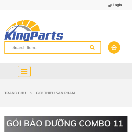
Login
Toggle
navigation
TRANG CHỦ
GIỚI THIỆU SẢN PHẨM