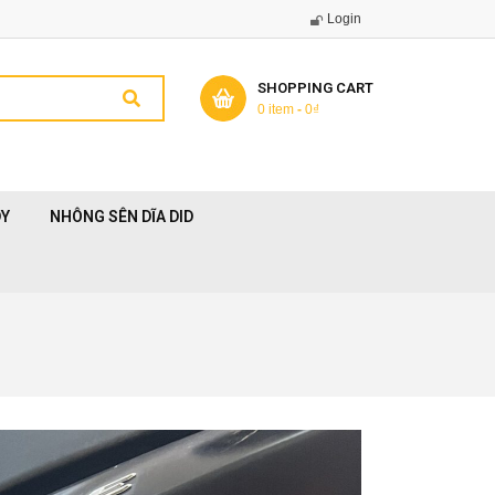
Login
SHOPPING CART
0 item
-
0
₫
DY
NHÔNG SÊN DĨA DID