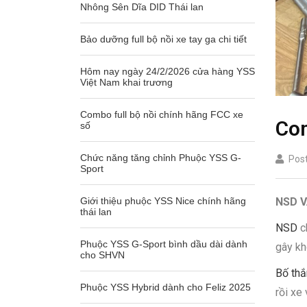
Nhông Sên Dĩa DID Thái lan
Bảo dưỡng full bộ nồi xe tay ga chi tiết
Hôm nay ngày 24/2/2026 cửa hàng YSS
Việt Nam khai trương
Combo full bộ nồi chính hãng FCC xe
Com
số
Chức năng tăng chỉnh Phuộc YSS G-
Post
Sport
NSD 
Giới thiệu phuộc YSS Nice chính hãng
thái lan
NSD
ch
Phuộc YSS G-Sport bình dầu dài dành
gây kh
cho SHVN
Bố th
Phuộc YSS Hybrid dành cho Feliz 2025
rồi xe