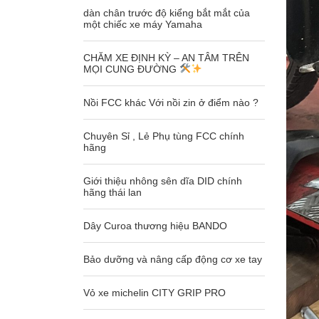
dàn chân trước độ kiểng bắt mắt của
một chiếc xe máy Yamaha
CHĂM XE ĐỊNH KỲ – AN TÂM TRÊN
MỌI CUNG ĐƯỜNG
Nồi FCC khác Với nồi zin ở điểm nào ?
Chuyên Sỉ , Lẻ Phụ tùng FCC chính
hãng
Giới thiệu nhông sên dĩa DID chính
hãng thái lan
Dây Curoa thương hiệu BANDO
Bảo dưỡng và nâng cấp động cơ xe tay
Vỏ xe michelin CITY GRIP PRO