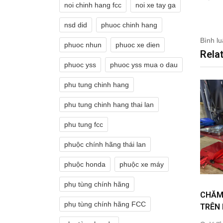
noi chinh hang fcc
noi xe tay ga
nsd did
phuoc chinh hang
Bình lu
phuoc nhun
phuoc xe dien
Rela
phuoc yss
phuoc yss mua o dau
phu tung chinh hang
phu tung chinh hang thai lan
phu tung fcc
phuộc chính hãng thái lan
phuộc honda
phuộc xe máy
phụ tùng chính hãng
CHĂM 
phụ tùng chính hãng FCC
TRÊN