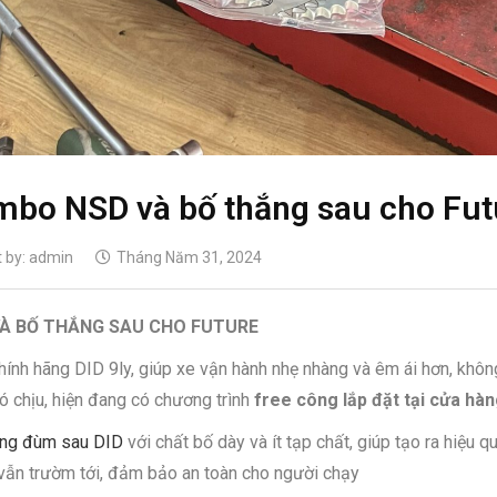
bo NSD và bố thắng sau cho Fut
 by:
admin
Tháng Năm 31, 2024
VÀ BỐ THẮNG SAU CHO FUTURE
ính hãng DID 9ly, giúp xe vận hành nhẹ nhàng và êm ái hơn, không
ó chịu, hiện đang có chương trình
free công lắp đặt tại cửa hà
ắng đùm sau DID
với chất bố dày và ít tạp chất, giúp tạo ra hiệu q
 vẫn trườm tới, đảm bảo an toàn cho người chạy