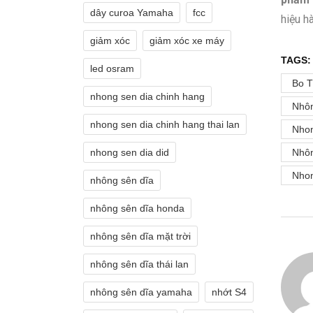
dây curoa Yamaha
fcc
hiệu h
giảm xóc
giảm xóc xe máy
TAGS:
led osram
Bo T
nhong sen dia chinh hang
Nhôn
nhong sen dia chinh hang thai lan
Nhon
Nhô
nhong sen dia did
Nhon
nhông sên dĩa
nhông sên dĩa honda
nhông sên dĩa mặt trời
nhông sên dĩa thái lan
nhông sên dĩa yamaha
nhớt S4