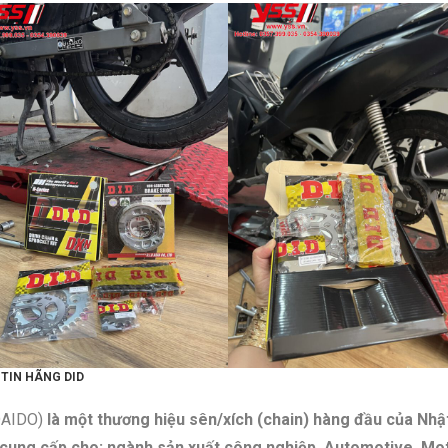
TIN HÃNG DID
DAIDO)
là một thương hiệu sên/xích (chain) hàng đầu của Nhật
cung cấp cho: ngành sản xuất công nghiệp, Automotive, Mo