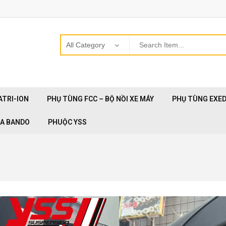
ATRI-ION
PHỤ TÙNG FCC – BỘ NỒI XE MÁY
PHỤ TÙNG EXE
OA BANDO
PHUỘC YSS