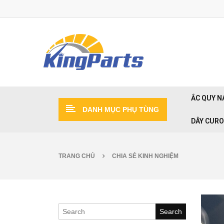
ẮC QUY N
DANH MỤC PHỤ TÙNG
DÂY CUR
TRANG CHỦ
CHIA SẺ KINH NGHIỆM