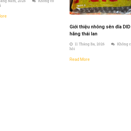
háng Năm, 2026
Không có
i
ore
Giới thiệu nhông sên dĩa DID
hãng thái lan
11 Tháng Ba, 2026
Không c
hồi
Read More