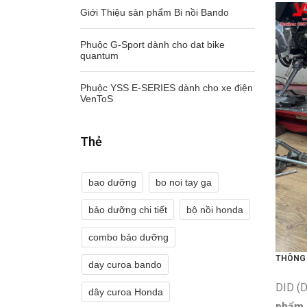
Giới Thiệu sản phẩm Bi nồi Bando
Phuộc G-Sport dành cho dat bike
quantum
Phuộc YSS E-SERIES dành cho xe điện
VenToS
Thẻ
bao dưỡng
bo noi tay ga
bảo dưỡng chi tiết
bộ nồi honda
combo bảo dưỡng
THÔNG 
day curoa bando
DID (
dây curoa Honda
phẩm 