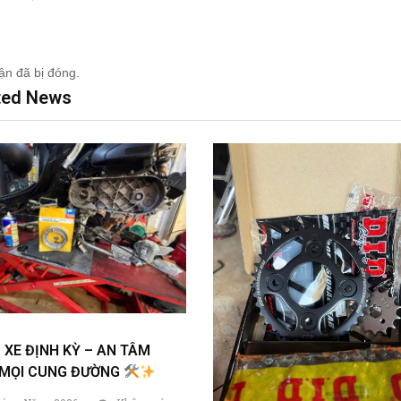
ận đã bị đóng.
ted News
XE ĐỊNH KỲ – AN TÂM
 MỌI CUNG ĐƯỜNG