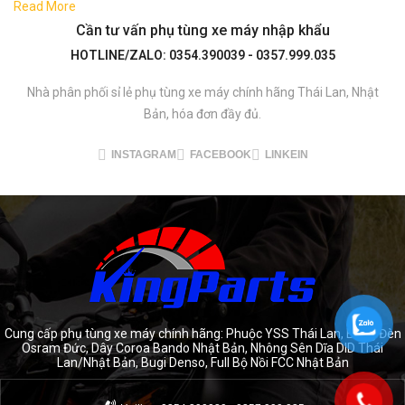
Read More
Cần tư vấn phụ tùng xe máy nhập khẩu
HOTLINE/ZALO: 0354.390039 - 0357.999.035
Nhà phân phối sỉ lẻ phụ tùng xe máy chính hãng Thái Lan, Nhật
Bản, hóa đơn đầy đủ.
INSTAGRAM
FACEBOOK
LINKEIN
Cung cấp phụ tùng xe máy chính hãng: Phuộc YSS Thái Lan, Bóng Đèn
Osram Đức, Dây Coroa Bando Nhật Bản, Nhông Sên Dĩa DID Thái
Lan/Nhật Bản, Bugi Denso, Full Bộ Nồi FCC Nhật Bản