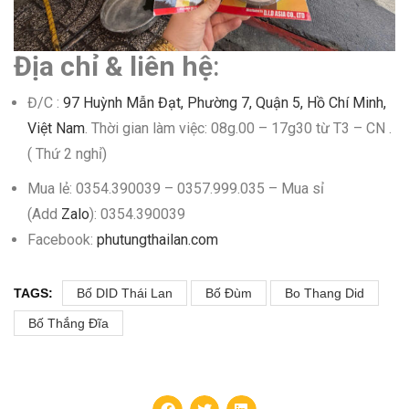
Địa chỉ & liên hệ
:
Đ/C :
97 Huỳnh Mẫn Đạt, Phường 7, Quận 5, Hồ Chí Minh,
Việt Nam
. Thời gian làm việc: 08g.00 – 17g30 từ T3 – CN .
( Thứ 2 nghỉ)
Mua lẻ: 0354.390039 – 0357.999.035 – Mua sỉ
(Add
Zalo
): 0354.390039
Facebook:
phutungthailan.com
TAGS:
Bố DID Thái Lan
Bố Đùm
Bo Thang Did
Bố Thắng Đĩa