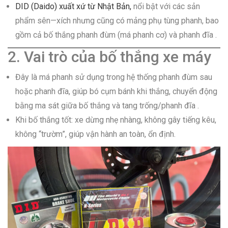
DID (Daido) xuất xứ từ Nhật Bản,
nổi bật với các sản
phẩm sên—xích nhưng cũng có mảng phụ tùng phanh, bao
gồm cả bố thắng phanh đùm (má phanh cơ) và phanh đĩa .
2. Vai trò của bố thắng xe máy
Đây là má phanh sử dụng trong hệ thống phanh đùm sau
hoặc phanh đĩa, giúp bó cụm bánh khi thắng, chuyển động
bằng ma sát giữa bố thắng và tang trống/phanh đĩa .
Khi bố thắng tốt: xe dừng nhẹ nhàng, không gây tiếng kêu,
không “trườm”, giúp vận hành an toàn, ổn định.