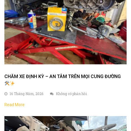
CHĂM XE ĐỊNH KỲ – AN TÂM TRÊN MỌI CUNG ĐƯỜNG
16 Tháng Năm, 2026
Không có phản hồi
Read More