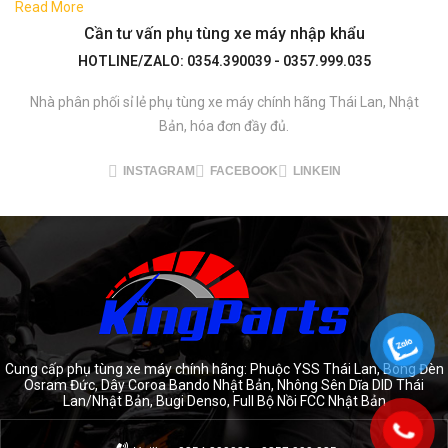
Read More
Cần tư vấn phụ tùng xe máy nhập khẩu
HOTLINE/ZALO: 0354.390039 - 0357.999.035
Nhà phân phối sỉ lẻ phụ tùng xe máy chính hãng Thái Lan, Nhật
Bản, hóa đơn đầy đủ.
INSTAGRAM
FACEBOOK
LINKEIN
Cung cấp phụ tùng xe máy chính hãng: Phuộc YSS Thái Lan, Bóng Đèn
Osram Đức, Dây Coroa Bando Nhật Bản, Nhông Sên Dĩa DID Thái
Lan/Nhật Bản, Bugi Denso, Full Bộ Nồi FCC Nhật Bản