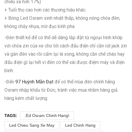
chiếu xa hơn 17%)
+ Tuổi thọ cao hơn các thương hiệu khác.
+ Bóng Led Osram sinh nhiệt thấp, không nóng chóa đèn,
không chảy nhựa, mờ đục kính pha
-Đèn thiết kế để có thể dễ dàng lắp đặt từ ngoại hình khớp
với chóa zin của xe cho tới cách đấu điện chỉ cần rút jack zin
và gắn đèn vào rồi cấm lại là xong, không cần chế cháo hay
đấu điện gì lại hết vì đèn có thể xài được điệm máy và điện
bình.
-Đến
97 Huỳnh Mẫn Đạt
để có thể mùa đèn chính hãng
Osram nhập khẩu từ Đức, tránh việc mua nhầm hàng giả
hàng kém chất lượng.
TAGS:
;ed Osram Chinh Hang\
Led Chieu Sang Xe May
Led Chinh Hang