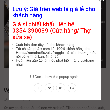
Lưu ý: Giá trên web là giá lẻ cho
khách hàng
Giá sỉ chiết khấu liên hệ
0354.390039 (Cửa hàng/ Thợ
sửa xe)
Xuất hóa đơn đầy đủ cho khách hàng
Tất cả sản phẩm cam kết 100% chính hãng cho
Honda/Yamaha/Suzuki/Piaggio...từ các thương hiệu
nổi tiếng Thái Lan, Nhật Bản
Hoàn tiền gấp 10 lần nếu phát hiện hàng giả/hàng
nhái.
Don't show this popup again!
Vệ sinh nồi xe tay ga
21 Tháng Ba, 2025
Xe tay ga đi bao lâu thì nên vệ sinh nồi?Theo như nhà sản xuất,