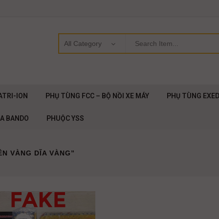
ATRI-ION
PHỤ TÙNG FCC – BỘ NỒI XE MÁY
PHỤ TÙNG EXE
OA BANDO
PHUỘC YSS
ÊN VÀNG DĨA VÀNG”