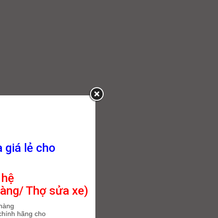
à giá lẻ cho
 hệ
àng/ Thợ sửa xe)
 hàng
chính hãng cho