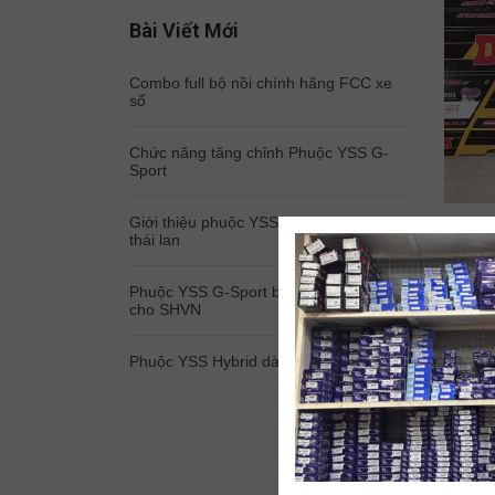
Bài Viết Mới
Combo full bộ nồi chính hãng FCC xe
số
Chức năng tăng chỉnh Phuộc YSS G-
Sport
Giới thiệu phuộc YSS Nice chính hãng
thái lan
Phuộc YSS G-Sport bình dầu dài dành
Phân
cho SHVN
Vàng
nhái
Phuộc YSS Hybrid dành cho Feliz 2025
4 T
DID là
Nhật B
lượng 