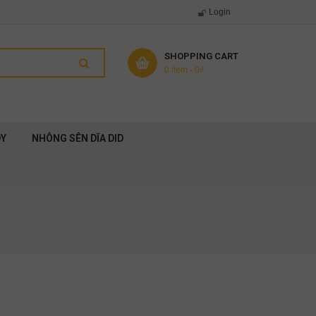
Login
SHOPPING CART
0 item
-
0
₫
DY
NHÔNG SÊN DĨA DID