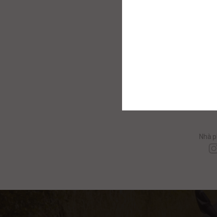
» Xem 
C
Nhà p