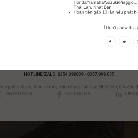
Honda/Yamaha/Suzuki/Piaggio...t
Thái Lan, Nhật Bản
Hoàn tiền gấp 10 lần nếu phát h
Tiếp
Don't show this
ần tư vấn phụ tùng xe máy nhập kh
HOTLINE/ZALO: 0354.390039 - 0357.999.035
hân phối sỉ lẻ phụ tùng xe máy chính hãng Thái Lan, Nhật Bản, hóa đơn đ
INSTAGRAM
FACEBOOK
LINK