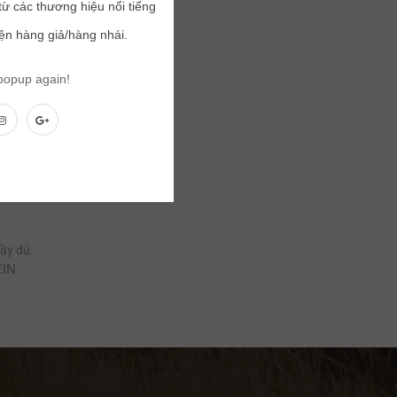
ừ các thương hiệu nổi tiếng
iện hàng giả/hàng nhái.
 popup again!
ẩu
ầy đủ.
EIN