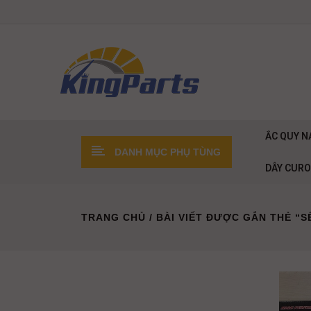
ẮC QUY N
DANH MỤC PHỤ TÙNG
DÂY CUR
TRANG CHỦ
/ BÀI VIẾT ĐƯỢC GẮN THẺ “S