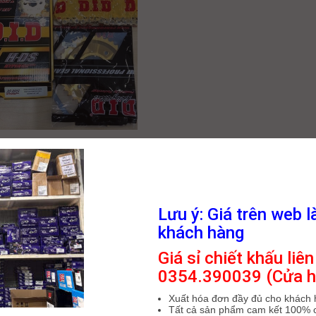
 biệt nhông sên dĩa
 (Gold) thật giả, hàng
Lưu ý: Giá trên web l
 ?
khách hàng
háng Bảy, 2022
Giá sỉ chiết khấu liên
0354.390039 (Cửa h
 thương hiệu Nhông Sên Dĩa đến từ
ản. Nhông sên dĩa DID có chất
Xuất hóa đơn đầy đủ cho khách
hàng đầu, độ
Tất cả sản phẩm cam kết 100% 