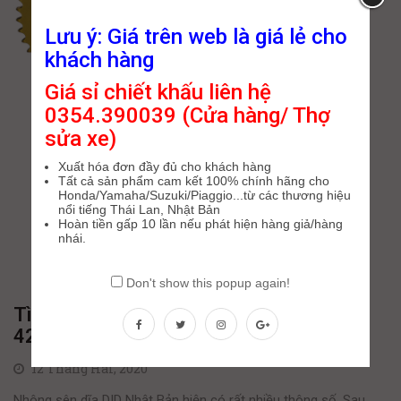
Lưu ý: Giá trên web là giá lẻ cho
khách hàng
Giá sỉ chiết khấu liên hệ
0354.390039 (Cửa hàng/ Thợ
sửa xe)
Xuất hóa đơn đầy đủ cho khách hàng
Tất cả sản phẩm cam kết 100% chính hãng cho
Honda/Yamaha/Suzuki/Piaggio...từ các thương hiệu
nổi tiếng Thái Lan, Nhật Bản
Hoàn tiền gấp 10 lần nếu phát hiện hàng giả/hàng
nhái.
Don't show this popup again!
Tìm hiểu sên 7 ly, 9 ly, 10 ly. Sên 428 và
428H là gì ?
12 Tháng Hai, 2020
Nhông sên dĩa DID Nhật Bản hiện có rất nhiều thông số. Sau