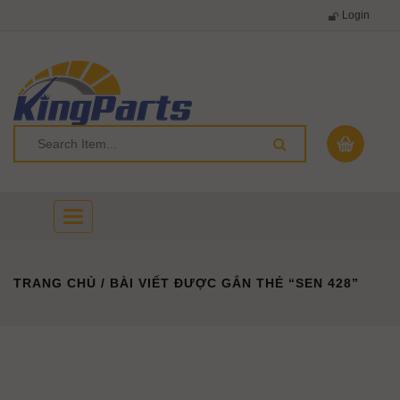
Login
Toggle
navigation
TRANG CHỦ
/ BÀI VIẾT ĐƯỢC GẮN THẺ “SEN 428”