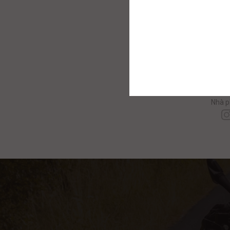
C
Nhà p