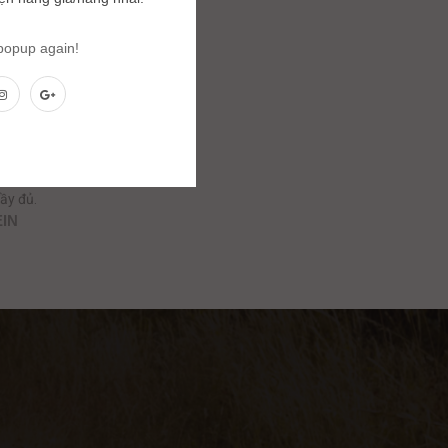
 popup again!
ẩu
ầy đủ.
EIN