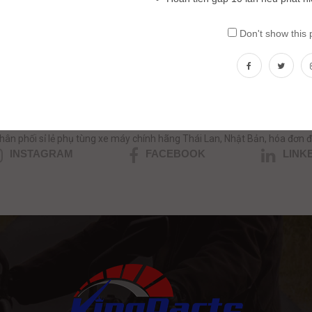
Don't show this
ần tư vấn phụ tùng xe máy nhập kh
HOTLINE/ZALO: 0354.390039 - 0357.999.035
hân phối sỉ lẻ phụ tùng xe máy chính hãng Thái Lan, Nhật Bản, hóa đơn đ
INSTAGRAM
FACEBOOK
LINK