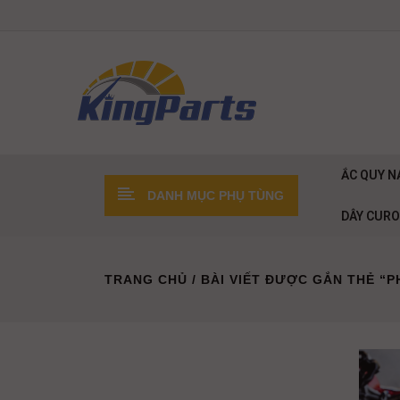
ẮC QUY N
DANH MỤC PHỤ TÙNG
DÂY CUR
TRANG CHỦ
/ BÀI VIẾT ĐƯỢC GẮN THẺ “