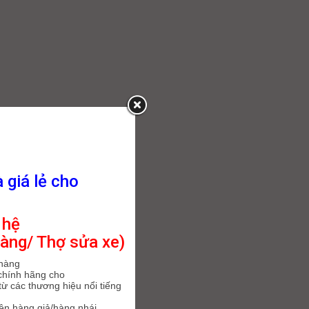
à giá lẻ cho
 hệ
àng/ Thợ sửa xe)
 hàng
chính hãng cho
ừ các thương hiệu nổi tiếng
iện hàng giả/hàng nhái.