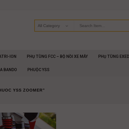
ATRI-ION
PHỤ TÙNG FCC – BỘ NỒI XE MÁY
PHỤ TÙNG EXE
OA BANDO
PHUỘC YSS
PHUOC YSS ZOOMER”