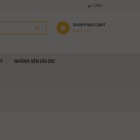
Login
SHOPPING CART
0 item
-
0
₫
DY
NHÔNG SÊN DĨA DID