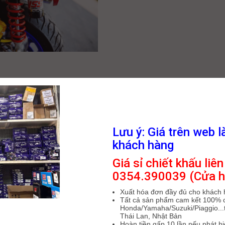
kiểu Phuộc YSS Honda
mer
háng Hai, 2020
Lưu ý: Giá trên web l
khách hàng
 YSS Honda Zoomer Phuộc YSS
Zoomer do KingParts nhập khẩu
Giá sỉ chiết khấu liên
n phối, có nhận đặt riêng cho
0354.390039 (Cửa h
Xuất hóa đơn đầy đủ cho khách
Tất cả sản phẩm cam kết 100% 
Honda/Yamaha/Suzuki/Piaggio...t
Tiếp
Thái Lan, Nhật Bản
Hoàn tiền gấp 10 lần nếu phát h