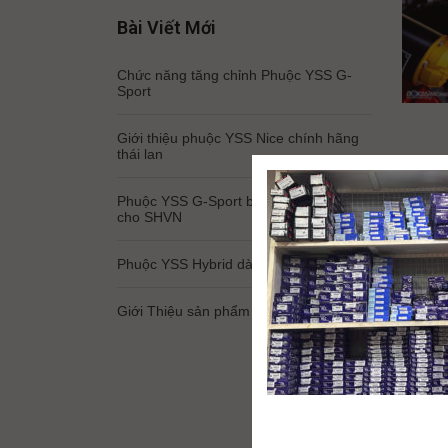
Bài Viết Mới
Chức năng tăng chỉnh Phuộc YSS G-
Sport
Giới thiệu phuộc YSS Nice chính hãng
thái lan
Các 
Phuộc YSS G-Sport bình dầu dài dành
Zoo
cho SHVN
3 T
Phuộc YSS Hybrid dành cho Feliz 2025
Phuộc
Giới Thiệu sản phẩm Bi nồi Bando
Honda 
và phâ
khách
» Xem 