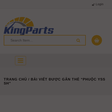
Login
Toggle
navigation
TRANG CHỦ
/ BÀI VIẾT ĐƯỢC GẮN THẺ “PHUỘC YSS
SH”