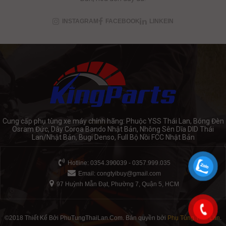
INSTAGRAM
FACEBOOK
LINKEIN
Cung cấp phụ tùng xe máy chính hãng: Phuộc YSS Thái Lan, Bóng Đèn
Osram Đức, Dây Coroa Bando Nhật Bản, Nhông Sên Dĩa DID Thái
Lan/Nhật Bản, Bugi Denso, Full Bộ Nồi FCC Nhật Bản
Hotline: 0354.390039 - 0357.999.035
Email:
congtyibuy@gmail.com
97 Huỳnh Mẫn Đạt, Phường 7, Quận 5, HCM
©2018 Thiết Kế Bởi PhuTungThaiLan.Com. Bản quyền bởi
Phụ Tùng Thái Lan
.