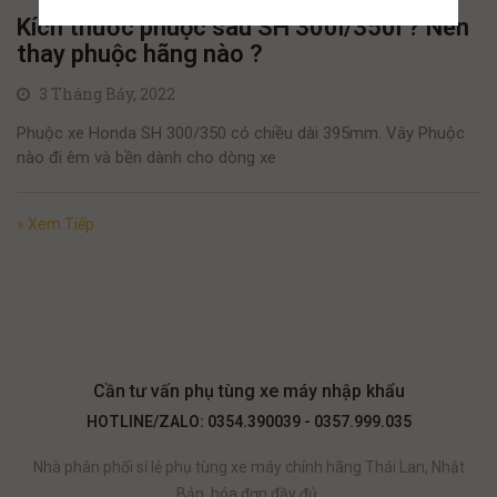
Kích thước phuộc sau SH 300i/350i ? Nên
thay phuộc hãng nào ?
3 Tháng Bảy, 2022
Phuộc xe Honda SH 300/350 có chiều dài 395mm. Vây Phuộc
nào đi êm và bền dành cho dòng xe
» Xem Tiếp
Cần tư vấn phụ tùng xe máy nhập khẩu
HOTLINE/ZALO: 0354.390039 - 0357.999.035
Nhà phân phối sỉ lẻ phụ tùng xe máy chính hãng Thái Lan, Nhật
Bản, hóa đơn đầy đủ.