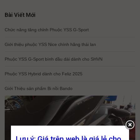
Bài Viết Mới
Chức năng tăng chỉnh Phuộc YSS G-Sport
Giới thiệu phuộc YSS Nice chính hãng thái lan
Phuộc YSS G-Sport bình dầu dài dành cho SHVN
Phuộc YSS Hybrid dành cho Feliz 2025
Giới Thiệu sản phẩm Bi nồi Bando
Lưu ý: Giá trên web là giá lẻ cho