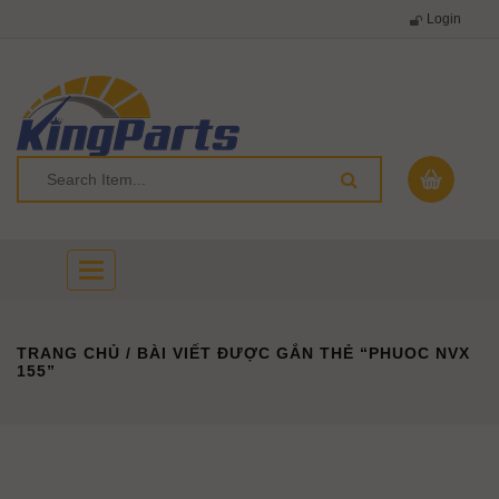
Login
Toggle
navigation
TRANG CHỦ
/ BÀI VIẾT ĐƯỢC GẮN THẺ “PHUOC NVX
155”