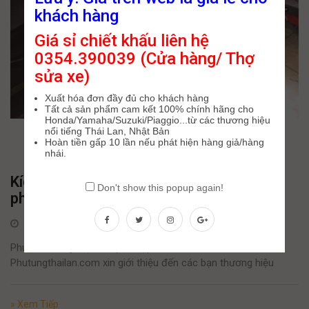
khách hàng
Giá sỉ chiết khấu liên hệ
0354.390039 (Cửa hàng/ Thợ
sửa xe)
Xuất hóa đơn đầy đủ cho khách hàng
Tất cả sản phẩm cam kết 100% chính hãng cho
Honda/Yamaha/Suzuki/Piaggio...từ các thương hiệu
nổi tiếng Thái Lan, Nhật Bản
Hoàn tiền gấp 10 lần nếu phát hiện hàng giả/hàng
nhái.
Kích thước phuộc sau NVX ? Nên thay
Don't show this popup again!
phuộc hãng nào ?
3 Tháng Bảy, 2022
Phuộc xe máy loại nào phù hợp với Yamaha NVX 155?
Phutungthailan.com xin giới thiệu đến các bạn thương hiệu
» Xem Tiếp