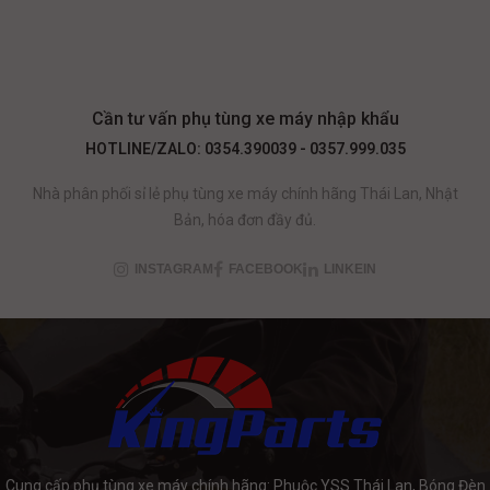
Cần tư vấn phụ tùng xe máy nhập khẩu
HOTLINE/ZALO: 0354.390039 - 0357.999.035
Nhà phân phối sỉ lẻ phụ tùng xe máy chính hãng Thái Lan, Nhật
Bản, hóa đơn đầy đủ.
INSTAGRAM
FACEBOOK
LINKEIN
Cung cấp phụ tùng xe máy chính hãng: Phuộc YSS Thái Lan, Bóng Đèn