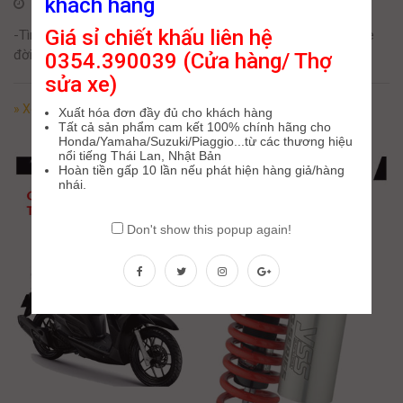
khách hàng
5 Tháng Bảy, 2024
Giá sỉ chiết khấu liên hệ
-Tình trạng cụp cụp phuộc trước xuất hiện trên nhiều dòng xe
đời mới hiện nay, không chỉ riêng Vario
0354.390039 (Cửa hàng/ Thợ
sửa xe)
» Xem Tiếp
Xuất hóa đơn đầy đủ cho khách hàng
Tất cả sản phẩm cam kết 100% chính hãng cho
Honda/Yamaha/Suzuki/Piaggio...từ các thương hiệu
nổi tiếng Thái Lan, Nhật Bản
Hoàn tiền gấp 10 lần nếu phát hiện hàng giả/hàng
nhái.
Don't show this popup again!