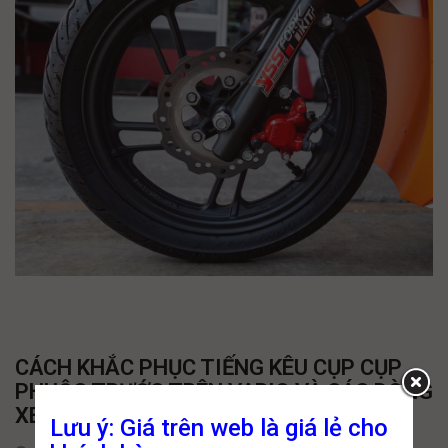
CÁCH KHẮC PHỤC TIẾNG KÊU CỤP CỤP
PHUỘC TRƯỚC TRÊN VARIO VÀ CÁC DÒNG
XE HONDA ĐỜI MỚI HIỆN TẠI
Lưu ý: Giá trên web là giá lẻ cho