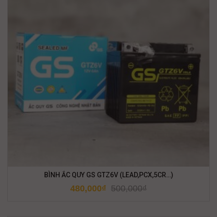
BÌNH ẮC QUY GS GTZ6V (LEAD,PCX,5CR…)
480,000
₫
500,000
₫