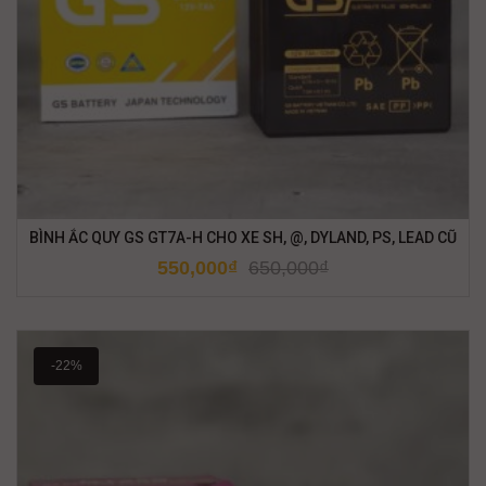
BÌNH ẮC QUY GS GT7A-H CHO XE SH, @, DYLAND, PS, LEAD CŨ
550,000
₫
650,000
₫
-22%