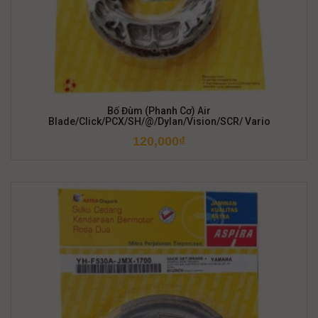
Bố Đùm (Phanh Cơ) Air
Blade/Click/PCX/SH/@/Dylan/Vision/SCR/ Vario
120,000
₫