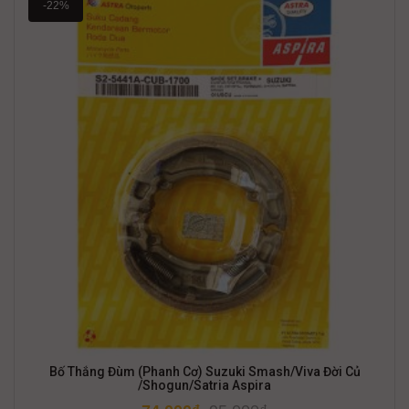
-22%
Bố Thắng Đùm (Phanh Cơ) Suzuki Smash/Viva Đời Củ
/Shogun/Satria Aspira