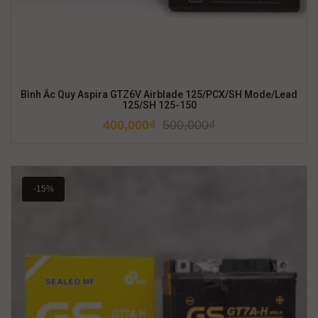
Bình Ắc Quy Aspira GTZ6V Airblade 125/PCX/SH Mode/Lead
125/SH 125-150
400,000
₫
500,000
₫
-15%