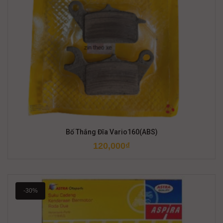
Bố Thắng Đĩa Vario160(ABS)
120,000
₫
-30%