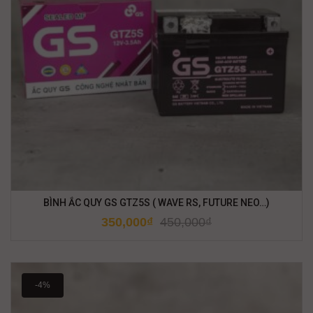
BÌNH ẮC QUY GS GTZ5S ( WAVE RS, FUTURE NEO…)
350,000
₫
450,000
₫
-4%