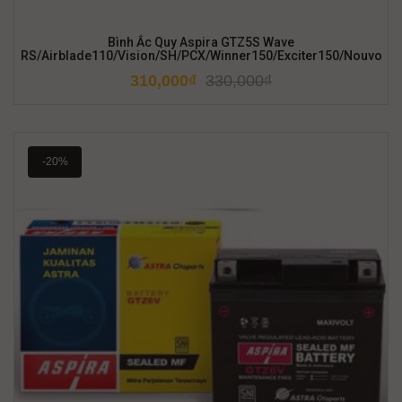
Bình Ắc Quy Aspira GTZ5S Wave
RS/Airblade110/Vision/SH/PCX/Winner150/Exciter150/Nouvo
310,000
₫
330,000
₫
-20%