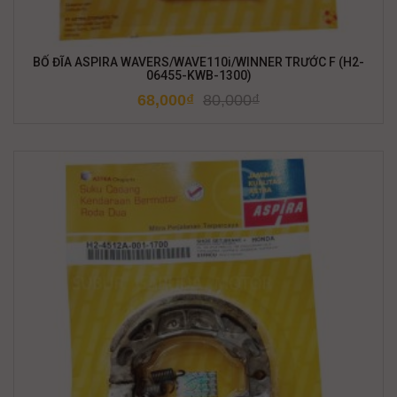
BỐ ĐĨA ASPIRA WAVERS/WAVE110i/WINNER TRƯỚC F (H2-
06455-KWB-1300)
68,000
₫
80,000
₫