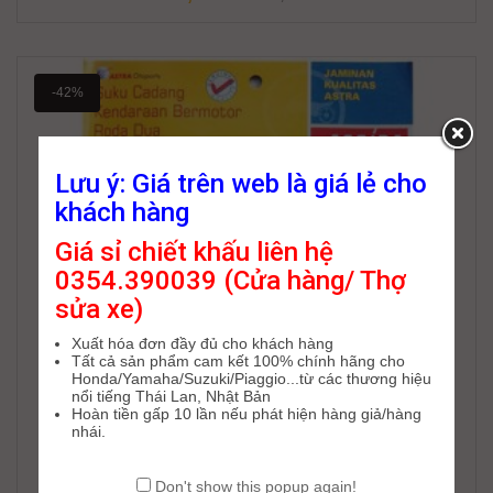
-42%
Lưu ý: Giá trên web là giá lẻ cho
khách hàng
Giá sỉ chiết khấu liên hệ
0354.390039 (Cửa hàng/ Thợ
sửa xe)
Xuất hóa đơn đầy đủ cho khách hàng
Tất cả sản phẩm cam kết 100% chính hãng cho
Honda/Yamaha/Suzuki/Piaggio...từ các thương hiệu
nổi tiếng Thái Lan, Nhật Bản
Hoàn tiền gấp 10 lần nếu phát hiện hàng giả/hàng
nhái.
Don't show this popup again!