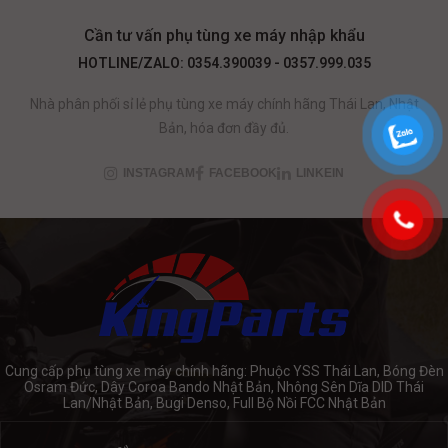
Cần tư vấn phụ tùng xe máy nhập khẩu
HOTLINE/ZALO: 0354.390039 - 0357.999.035
Nhà phân phối sỉ lẻ phụ tùng xe máy chính hãng Thái Lan, Nhật
Bản, hóa đơn đầy đủ.
INSTAGRAM
FACEBOOK
LINKEIN
Cung cấp phụ tùng xe máy chính hãng: Phuộc YSS Thái Lan, Bóng Đèn
Osram Đức, Dây Coroa Bando Nhật Bản, Nhông Sên Dĩa DID Thái
Lan/Nhật Bản, Bugi Denso, Full Bộ Nồi FCC Nhật Bản