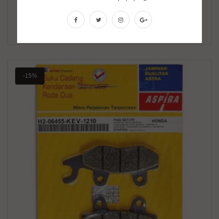
Bố Thắng Đĩa (Má Phanh Đĩa) Sau Winner Aspira
70,000
₫
120,000
₫
-15%