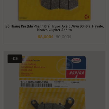
Bố Thắng Đĩa (Má Phanh Đĩa) Trước Axelo ,Viva Đời Đĩa, Hayate,
Nouvo, Jupiter Aspira
68,000
₫
80,000
₫
-43%