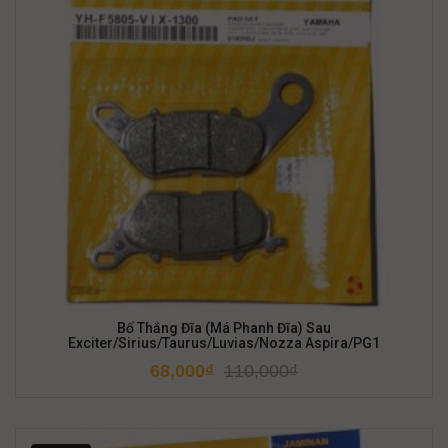
Bố Thắng Đĩa (Má Phanh Đĩa) Sau
Exciter/Sirius/Taurus/Luvias/Nozza Aspira/PG1
68,000
₫
110,000
₫