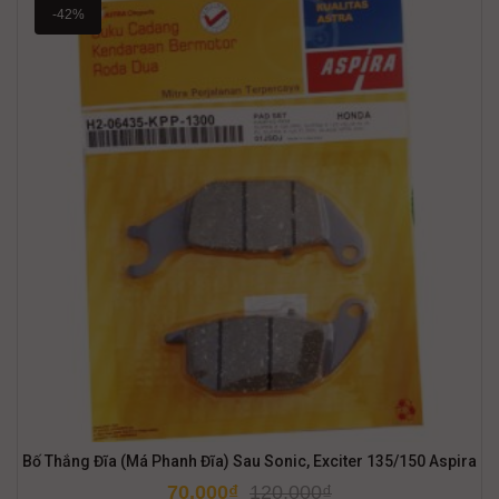
-42%
Bố Thắng Đĩa (Má Phanh Đĩa) Sau Sonic, Exciter 135/150 Aspira
70,000
₫
120,000
₫