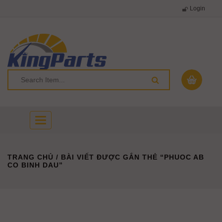
Login
Toggle
navigation
TRANG CHỦ
/ BÀI VIẾT ĐƯỢC GẮN THẺ “PHUOC AB
CO BINH DAU”