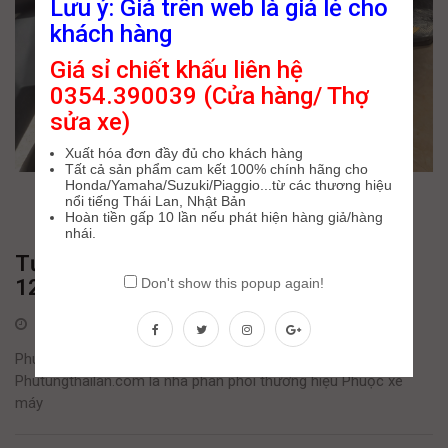
Lưu ý: Giá trên web là giá lẻ cho
khách hàng
Giá sỉ chiết khấu liên hệ
0354.390039 (Cửa hàng/ Thợ
sửa xe)
Xuất hóa đơn đầy đủ cho khách hàng
Tất cả sản phẩm cam kết 100% chính hãng cho
Honda/Yamaha/Suzuki/Piaggio...từ các thương hiệu
nổi tiếng Thái Lan, Nhật Bản
Hoàn tiền gấp 10 lần nếu phát hiện hàng giả/hàng
nhái.
Tư vấn lên phuộc YSS cho Airblade
125/150 loại nào tốt ?
Don't show this popup again!
4 Tháng Bảy, 2022
Phuộc nào đi êm dành cho Honda AirBlade 125/150 ?
Phutungthailan.com là nhà phân phối thương hiệu Phuộc xe
máy