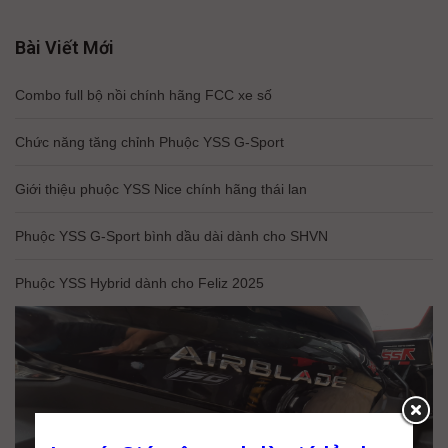
Bài Viết Mới
Combo full bộ nồi chính hãng FCC xe số
Chức năng tăng chỉnh Phuộc YSS G-Sport
Giới thiệu phuộc YSS Nice chính hãng thái lan
Phuộc YSS G-Sport bình dầu dài dành cho SHVN
Phuộc YSS Hybrid dành cho Feliz 2025