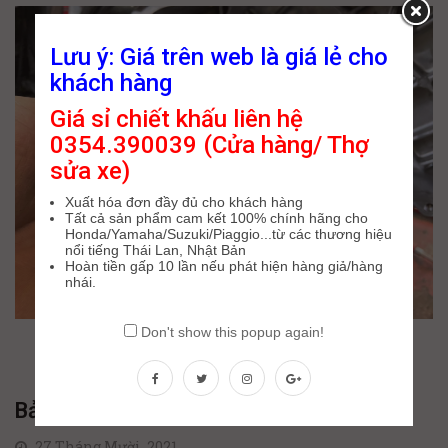
Lưu ý: Giá trên web là giá lẻ cho
khách hàng
Giá sỉ chiết khấu liên hệ
0354.390039 (Cửa hàng/ Thợ
sửa xe)
Xuất hóa đơn đầy đủ cho khách hàng
Tất cả sản phẩm cam kết 100% chính hãng cho
Honda/Yamaha/Suzuki/Piaggio...từ các thương hiệu
nổi tiếng Thái Lan, Nhật Bản
Hoàn tiền gấp 10 lần nếu phát hiện hàng giả/hàng
nhái.
Don't show this popup again!
Bảng giá sỉ phụ tùng xe máy chính hãng
27 Tháng Mười, 2021