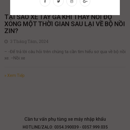
TẠI SAO XE TAY GA KHI THAY NỒI ĐỘ
XONG MỘT THỜI GIAN SAU LẠI VỀ BỘ NỒI
ZIN?
3 Tháng Tám, 2024
– -Để trả lời câu hỏi trên chúng ta cần tìm hiểu sơ qua về bộ nồi
xe. –Nồi xe
» Xem Tiếp
Cần tư vấn phụ tùng xe máy nhập khẩu
HOTLINE/ZALO: 0354.390039 - 0357.999.035