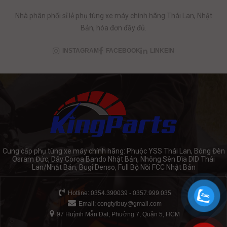
Nhà phân phối sỉ lẻ phụ tùng xe máy chính hãng Thái Lan, Nhật
Bản, hóa đơn đầy đủ.
INSTAGRAM
FACEBOOK
LINKEIN
Cung cấp phụ tùng xe máy chính hãng: Phuộc YSS Thái Lan, Bóng Đèn
Osram Đức, Dây Coroa Bando Nhật Bản, Nhông Sên Dĩa DID Thái
Lan/Nhật Bản, Bugi Denso, Full Bộ Nồi FCC Nhật Bản
Hotline: 0354.390039 - 0357.999.035
Email:
congtyibuy@gmail.com
97 Huỳnh Mẫn Đạt, Phường 7, Quận 5, HCM