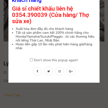
khách hàng
Giá sỉ chiết khấu liên hệ
0354.390039 (Cửa hàng/ Thợ
sửa xe)
Xuất hóa đơn đầy đủ cho khách hàng
Tất cả sản phẩm cam kết 100% chính hãng cho
Honda/Yamaha/Suzuki/Piaggio...từ các thương hiệu
nổi tiếng Thái Lan, Nhật Bản
Hoàn tiền gấp 10 lần nếu phát hiện hàng giả/hàng
nhái.
Don't show this popup again!
Lý do cần thay phớt mâm lửa
28 Tháng Tư, 2025
Vậy thay phớt mâm lửa ở đâu ?
» Xem Tiếp