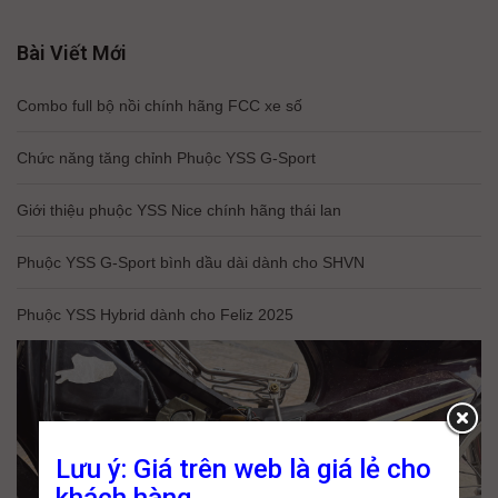
Bài Viết Mới
Combo full bộ nồi chính hãng FCC xe số
Chức năng tăng chỉnh Phuộc YSS G-Sport
Giới thiệu phuộc YSS Nice chính hãng thái lan
Phuộc YSS G-Sport bình dầu dài dành cho SHVN
Phuộc YSS Hybrid dành cho Feliz 2025
Lưu ý: Giá trên web là giá lẻ cho