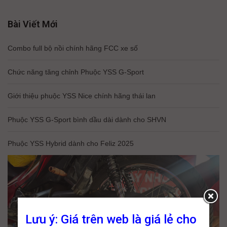
Bài Viết Mới
Combo full bộ nồi chính hãng FCC xe số
Chức năng tăng chỉnh Phuộc YSS G-Sport
Giới thiệu phuộc YSS Nice chính hãng thái lan
Phuộc YSS G-Sport bình dầu dài dành cho SHVN
Phuộc YSS Hybrid dành cho Feliz 2025
Lưu ý: Giá trên web là giá lẻ cho