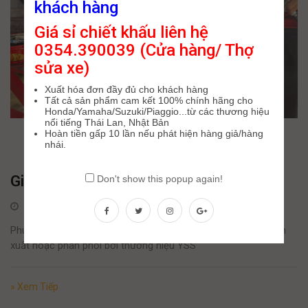
khách hàng
Giá sỉ chiết khấu liên hệ
0354.390039 (Cửa hàng/ Thợ
sửa xe)
Xuất hóa đơn đầy đủ cho khách hàng
Tất cả sản phẩm cam kết 100% chính hãng cho
Honda/Yamaha/Suzuki/Piaggio...từ các thương hiệu
nổi tiếng Thái Lan, Nhật Bản
Hoàn tiền gấp 10 lần nếu phát hiện hàng giả/hàng
nhái.
Giới Thiệu Về Dòng Phuộc Nice
Don't show this popup again!
27 Tháng Bảy, 2025
Phuộc Nice YSS là một loại phuộc nhún (giảm xóc) được sản
xuất hoặc phân phối bởi thương hiệu YSS
» Xem Tiếp