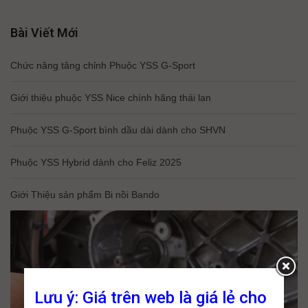
Bài Viết Mới
Chức năng tăng chỉnh Phuộc YSS G-Sport
Giới thiệu phuộc YSS Nice chính hãng thái lan
Phuộc YSS G-Sport bình dầu dài dành cho SHVN
Phuộc YSS Hybrid dành cho Feliz 2025
Giới Thiệu sản phẩm Bi nồi Bando
Lưu ý: Giá trên web là giá lẻ cho