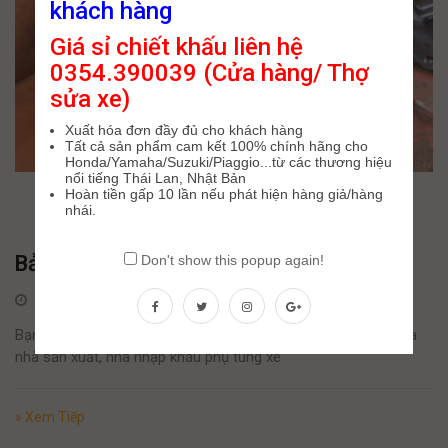
khách hàng
Giá sỉ chiết khấu liên hệ
0354.390039 (Cửa hàng/ Thợ
sửa xe)
Xuất hóa đơn đầy đủ cho khách hàng
Tất cả sản phẩm cam kết 100% chính hãng cho
Honda/Yamaha/Suzuki/Piaggio...từ các thương hiệu
nổi tiếng Thái Lan, Nhật Bản
Hoàn tiền gấp 10 lần nếu phát hiện hàng giả/hàng
nhái.
Bảng giá sỉ phụ tùng xe máy chính hãng
Don't show this popup again!
27 Tháng Mười, 2021
Bạn kinh doanh phụ tùng xe máy và muốn tìm nơi kết nối giữa
nhà sản xuất, nhà nhập khẩu phụ tùng xe
» Xem Tiếp