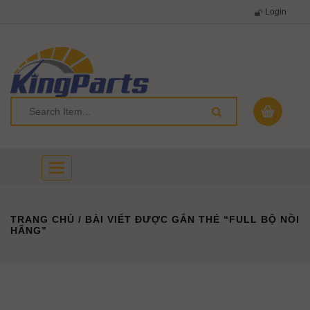
Login
Toggle
navigation
TRANG CHỦ
/ BÀI VIẾT ĐƯỢC GẮN THẺ “FULL BỘ NỒI
HÃNG”