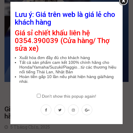
Lưu ý: Giá trên web là giá lẻ cho
khách hàng
Giá sỉ chiết khấu liên hệ
0354.390039 (Cửa hàng/ Thợ
sửa xe)
Xuất hóa đơn đầy đủ cho khách hàng
Tất cả sản phẩm cam kết 100% chính hãng cho
Honda/Yamaha/Suzuki/Piaggio...từ các thương hiệu
nổi tiếng Thái Lan, Nhật Bản
Hoàn tiền gấp 10 lần nếu phát hiện hàng giả/hàng
nhái.
Don't show this popup again!
Giới thiệu về bộ nồi xe Winner (Winner X)
hãng Exed
5 Tháng Chín, 2025