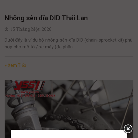
Nhông sên dĩa DID Thái Lan
15 Tháng Một, 2026
Dưới đây là ví dụ bộ nhông-sên-dĩa DID (chain-sprocket kit) phù
hợp cho mô tô / xe máy (đa phần
» Xem Tiếp