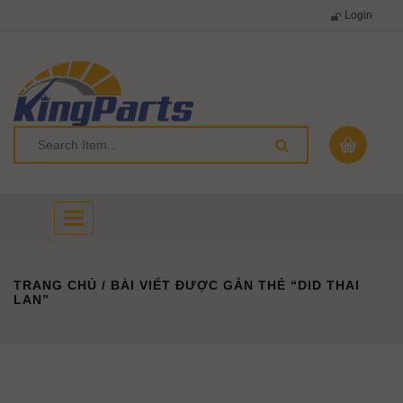
Login
Toggle
navigation
TRANG CHỦ
/ BÀI VIẾT ĐƯỢC GẮN THẺ “DID THAI
LAN”