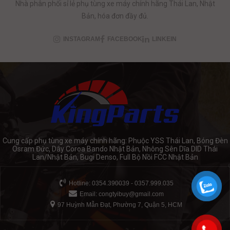
Nhà phân phối sỉ lẻ phụ tùng xe máy chính hãng Thái Lan, Nhật
Bản, hóa đơn đầy đủ.
INSTAGRAM
FACEBOOK
LINKEIN
Cung cấp phụ tùng xe máy chính hãng: Phuộc YSS Thái Lan, Bóng Đèn
Osram Đức, Dây Coroa Bando Nhật Bản, Nhông Sên Dĩa DID Thái
Lan/Nhật Bản, Bugi Denso, Full Bộ Nồi FCC Nhật Bản
Hotline: 0354.390039 - 0357.999.035
Email:
congtyibuy@gmail.com
97 Huỳnh Mẫn Đạt, Phường 7, Quận 5, HCM