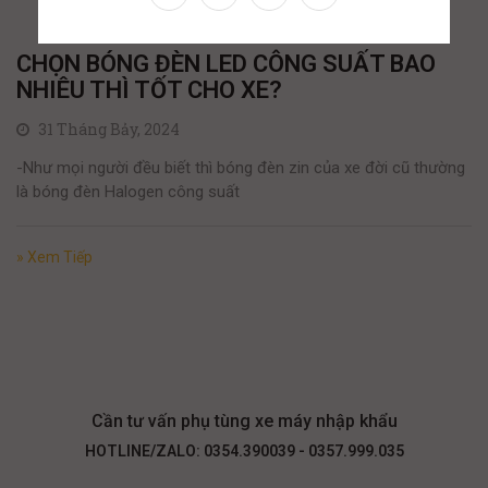
CHỌN BÓNG ĐÈN LED CÔNG SUẤT BAO
NHIÊU THÌ TỐT CHO XE?
31 Tháng Bảy, 2024
-Như mọi người đều biết thì bóng đèn zin của xe đời cũ thường
là bóng đèn Halogen công suất
» Xem Tiếp
Cần tư vấn phụ tùng xe máy nhập khẩu
HOTLINE/ZALO: 0354.390039 - 0357.999.035