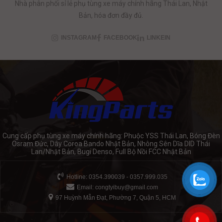
Nhà phân phối sỉ lẻ phụ tùng xe máy chính hãng Thái Lan, Nhật
Bản, hóa đơn đầy đủ.
INSTAGRAM
FACEBOOK
LINKEIN
Cung cấp phụ tùng xe máy chính hãng: Phuộc YSS Thái Lan, Bóng Đèn
Osram Đức, Dây Coroa Bando Nhật Bản, Nhông Sên Dĩa DID Thái
Lan/Nhật Bản, Bugi Denso, Full Bộ Nồi FCC Nhật Bản
Hotline: 0354.390039 - 0357.999.035
Email:
congtyibuy@gmail.com
97 Huỳnh Mẫn Đạt, Phường 7, Quận 5, HCM