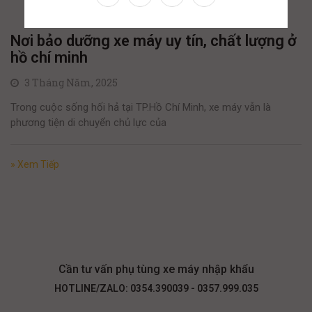
Nơi bảo dưỡng xe máy uy tín, chất lượng ở
hồ chí minh
3 Tháng Năm, 2025
Trong cuộc sống hối hả tại TP.Hồ Chí Minh, xe máy vẫn là
phương tiện di chuyển chủ lực của
» Xem Tiếp
Cần tư vấn phụ tùng xe máy nhập khẩu
HOTLINE/ZALO: 0354.390039 - 0357.999.035