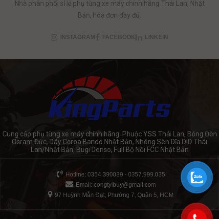
Nhà phân phối sỉ lẻ phụ tùng xe máy chính hãng Thái Lan, Nhật
Bản, hóa đơn đầy đủ.
INSTAGRAM
FACEBOOK
LINKEIN
Cung cấp phụ tùng xe máy chính hãng: Phuộc YSS Thái Lan, Bóng Đèn
Osram Đức, Dây Coroa Bando Nhật Bản, Nhông Sên Dĩa DID Thái
Lan/Nhật Bản, Bugi Denso, Full Bộ Nồi FCC Nhật Bản
Hotline: 0354.390039 - 0357.999.035
Email:
congtyibuy@gmail.com
97 Huỳnh Mẫn Đạt, Phường 7, Quận 5, HCM