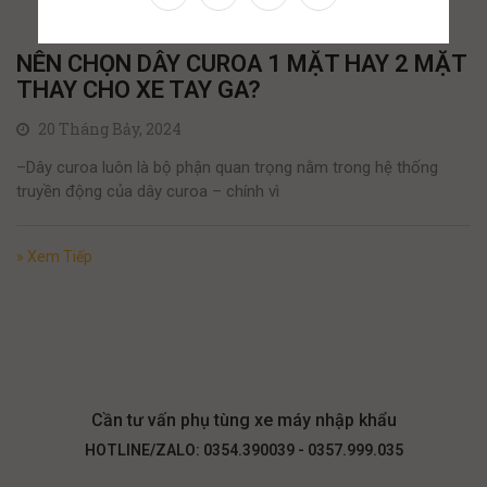
NÊN CHỌN DÂY CUROA 1 MẶT HAY 2 MẶT
THAY CHO XE TAY GA?
20 Tháng Bảy, 2024
–Dây curoa luôn là bộ phận quan trọng nằm trong hệ thống
truyền động của dây curoa – chính vì
» Xem Tiếp
Cần tư vấn phụ tùng xe máy nhập khẩu
HOTLINE/ZALO: 0354.390039 - 0357.999.035