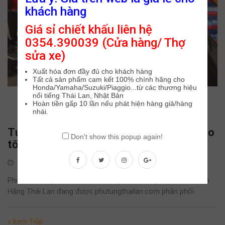
khách hàng
Giá sỉ chiết khấu liên hệ
0354.390039 (Cửa hàng/ Thợ
sửa xe)
Xuất hóa đơn đầy đủ cho khách hàng
Tất cả sản phẩm cam kết 100% chính hãng cho
Honda/Yamaha/Suzuki/Piaggio...từ các thương hiệu
nổi tiếng Thái Lan, Nhật Bản
Hoàn tiền gấp 10 lần nếu phát hiện hàng giả/hàng
nhái.
Tư vấn lên phuộc YSS cho Jupiter loại nào
Don't show this popup again!
tốt ?
4 Tháng Bảy, 2022
Phuộc xe máy đi êm dành cho Jupiter thương hiệu YSS Chính
Hãng Thái Lan đang được phutungthailan.com phân phối
» Xem Tiếp