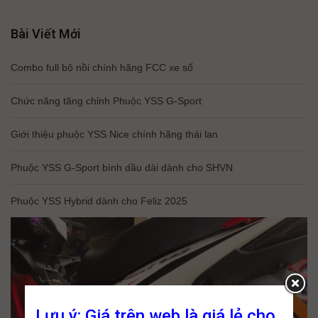
Bài Viết Mới
Combo full bộ nồi chính hãng FCC xe số
Chức năng tăng chỉnh Phuộc YSS G-Sport
Giới thiệu phuộc YSS Nice chính hãng thái lan
Phuộc YSS G-Sport bình dầu dài dành cho SHVN
Phuộc YSS Hybrid dành cho Feliz 2025
Lưu ý: Giá trên web là giá lẻ cho