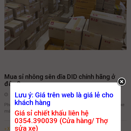
Mua sỉ nhông sên dĩa DID chính hãng ở
đâu ?
Lưu ý: Giá trên web là giá lẻ cho
4 Tháng Bảy, 2022
khách hàng
Phutungthailan.com là nhà nhập khẩu và phân phối phụ tùng xe
máy nhiều thương hiệu lớn như YSS, Bando, Aspira
Giá sỉ chiết khấu liên hệ
0354.390039 (Cửa hàng/ Thợ
sửa xe)
» Xem Tiếp