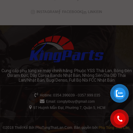
INSTAGRAM
FACEBOOK
LINKEIN
Cung cấp phụ tùng xe máy chính hãng: Phuộc YSS Thái Lan, Bóng Đèn
Osram Đức, Dây Coroa Bando Nhật Bản, Nhông Sên Dĩa DID Thái
Lan/Nhật Bản, Bugi Denso, Full Bộ Nồi FCC Nhật Bản
Hotline: 0354.390039 - 0357.999.035
Email:
congtyibuy@gmail.com
97 Huỳnh Mẫn Đạt, Phường 7, Quận 5, HCM
©2018 Thiết Kế Bởi PhuTungThaiLan.Com. Bản quyền bởi
Phụ Tùng Thái Lan
.