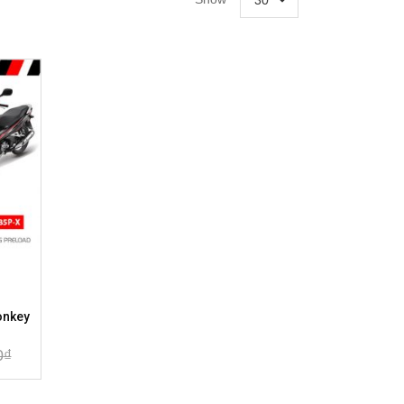
30
onkey
0
₫