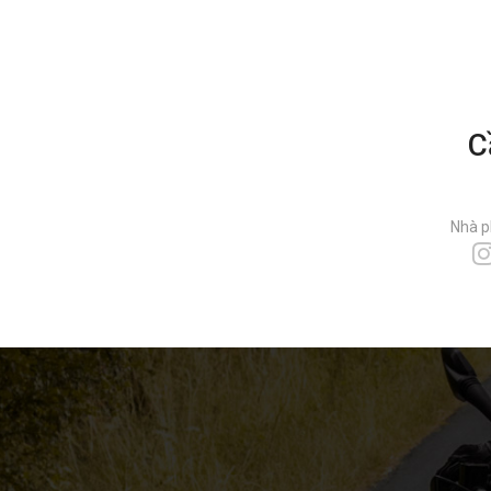
C
Nhà p