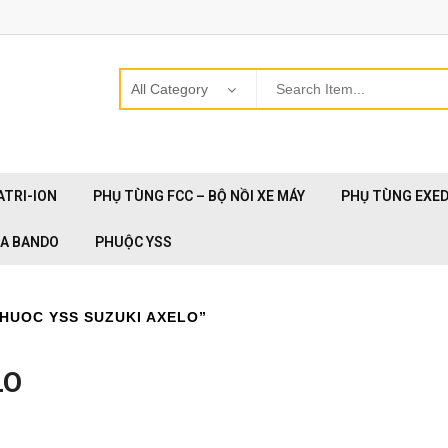
ATRI-ION
PHỤ TÙNG FCC – BỘ NỒI XE MÁY
PHỤ TÙNG EXE
OA BANDO
PHUỘC YSS
HUOC YSS SUZUKI AXELO”
LO