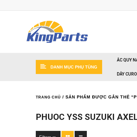
ẮC QUY N
DANH MỤC PHỤ TÙNG
DÂY CUR
/ SẢN PHẨM ĐƯỢC GẮN THẺ “P
TRANG CHỦ
PHUOC YSS SUZUKI AXE