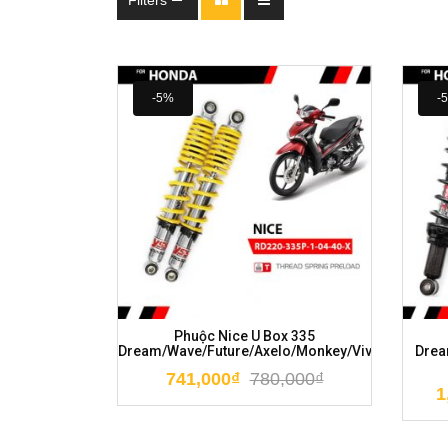
Filters
-5%
-
Phuộc Nice U Box 335
Dream/Wave/Future/Axelo/Monkey/Viva/Xbike
Drea
741,000
₫
780,000
₫
1