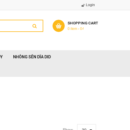
Login
SHOPPING CART
0 item
-
0
₫
DY
NHÔNG SÊN DĨA DID
Show