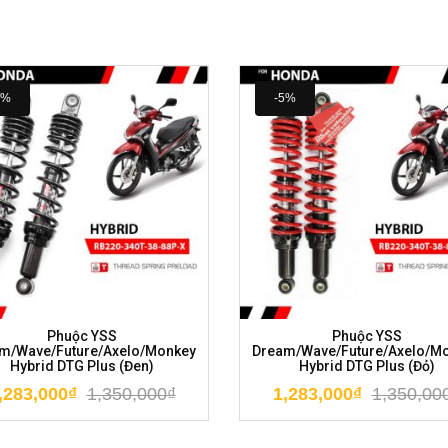
5%
-5%
Phuộc YSS
Phuộc YSS
m/Wave/Future/Axelo/Monkey
Dream/Wave/Future/Axelo/M
Hybrid DTG Plus (Đen)
Hybrid DTG Plus (Đỏ)
,283,000
₫
1,350,000
₫
1,283,000
₫
1,350,00