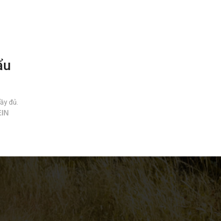
ẩu
ầy đủ.
EIN