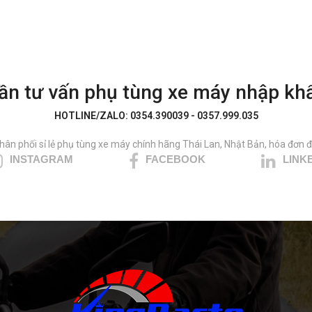
ần tư vấn phụ tùng xe máy nhập kh
HOTLINE/ZALO: 0354.390039 - 0357.999.035
hân phối sỉ lẻ phụ tùng xe máy chính hãng Thái Lan, Nhật Bản, hóa đơn đ
INSTAGRAM
FACEBOOK
LINK