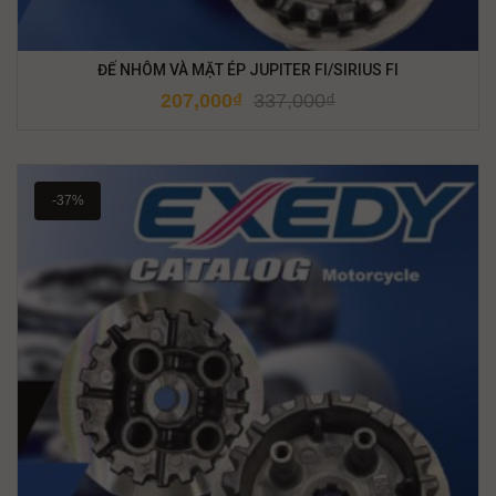
ĐẾ NHÔM VÀ MẶT ÉP JUPITER FI/SIRIUS FI
207,000
₫
337,000
₫
-37%