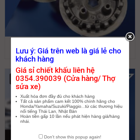
ĐẾ NHÔM VÀ MẶT ÉP JUPITER/SIRIUS
Lưu ý: Giá trên web là giá lẻ cho
212,000
₫
337,000
₫
khách hàng
Giá sỉ chiết khấu liên hệ
0354.390039 (Cửa hàng/ Thợ
-43%
sửa xe)
Xuất hóa đơn đầy đủ cho khách hàng
Tất cả sản phẩm cam kết 100% chính hãng cho
Honda/Yamaha/Suzuki/Piaggio...từ các thương hiệu
nổi tiếng Thái Lan, Nhật Bản
Hoàn tiền gấp 10 lần nếu phát hiện hàng giả/hàng
nhái.
Don't show this popup again!