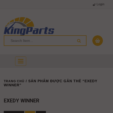
Login
Toggle
navigation
/ SẢN PHẨM ĐƯỢC GẮN THẺ “EXEDY
TRANG CHỦ
WINNER”
EXEDY WINNER