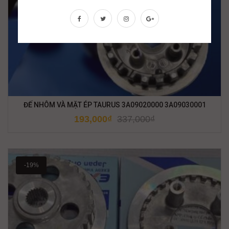
ĐẾ NHÔM VÀ MẶT ÉP TAURUS 3A09020000 3A09030001
193,000
₫
337,000
₫
-19%