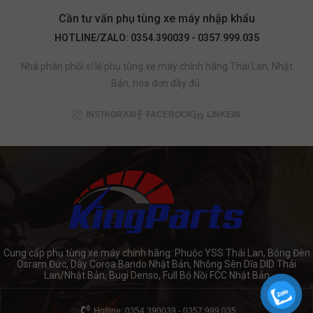
Cần tư vấn phụ tùng xe máy nhập khẩu
HOTLINE/ZALO: 0354.390039 - 0357.999.035
Nhà phân phối sỉ lẻ phụ tùng xe máy chính hãng Thái Lan, Nhật
Bản, hóa đơn đầy đủ.
INSTAGRAM
FACEBOOK
LINKEIN
Cung cấp phụ tùng xe máy chính hãng: Phuộc YSS Thái Lan, Bóng Đèn
Osram Đức, Dây Coroa Bando Nhật Bản, Nhông Sên Dĩa DID Thái
Lan/Nhật Bản, Bugi Denso, Full Bộ Nồi FCC Nhật Bản
Hotline: 0354.390039 - 0357.999.035