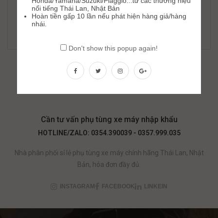
Honda/Yamaha/Suzuki/Piaggio...từ các thương hiệu
nổi tiếng Thái Lan, Nhật Bản
Hoàn tiền gấp 10 lần nếu phát hiện hàng giả/hàng
Nhông Sên Dĩa DID AD3 (DXN) Viva
nhái.
348,000
₫
468,000
₫
Don't show this popup again!
Cần tư vấn phụ tùng xe máy nhập khẩu
HOTLINE/ZALO: 0354.390039 - 0357.999.035
Nhà phân phối sỉ lẻ phụ tùng xe máy chính hãng Thái Lan, Nhật
Bản, hóa đơn đầy đủ.
INSTAGRAM
FACEBOOK
LINKEIN