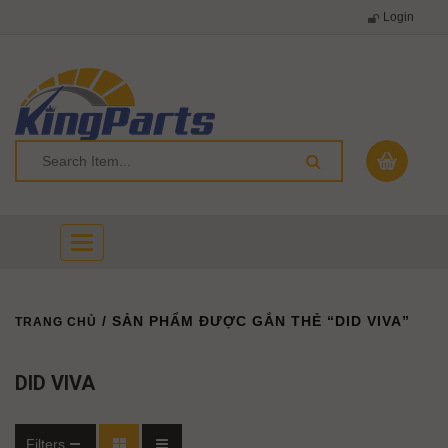
Login
Toggle
navigation
/ SẢN PHẨM ĐƯỢC GẮN THẺ “DID VIVA”
TRANG CHỦ
DID VIVA
Filters