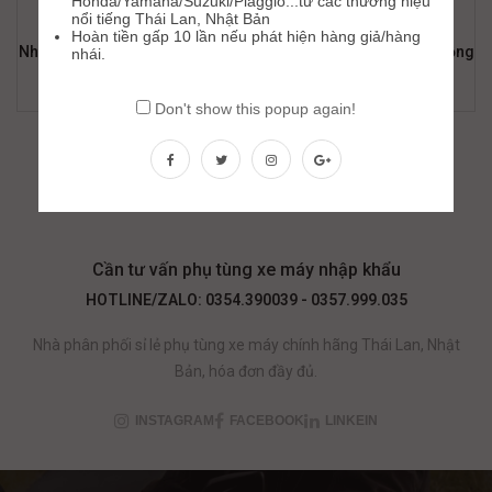
Honda/Yamaha/Suzuki/Piaggio...từ các thương hiệu
nổi tiếng Thái Lan, Nhật Bản
Hoàn tiền gấp 10 lần nếu phát hiện hàng giả/hàng
Nhông Sên Dĩa DID AD3 (DXN) Smash / X-Bike/ Axelo Số Tự Động
nhái.
348,000
₫
468,000
₫
Don't show this popup again!
Cần tư vấn phụ tùng xe máy nhập khẩu
HOTLINE/ZALO: 0354.390039 - 0357.999.035
Nhà phân phối sỉ lẻ phụ tùng xe máy chính hãng Thái Lan, Nhật
Bản, hóa đơn đầy đủ.
INSTAGRAM
FACEBOOK
LINKEIN