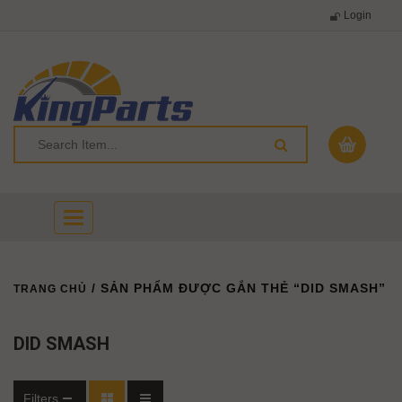
Login
Toggle
navigation
/ SẢN PHẨM ĐƯỢC GẮN THẺ “DID SMASH”
TRANG CHỦ
DID SMASH
Filters