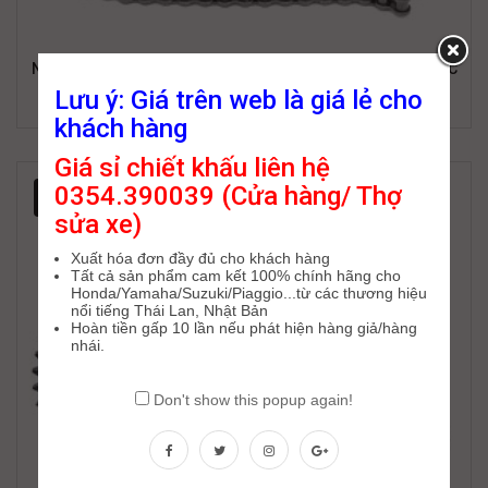
Nhông Sên Dĩa DID HDS (HDN) Yamaha Sirius New/ Sirius RC
Lưu ý: Giá trên web là giá lẻ cho
389,000
₫
521,000
₫
khách hàng
Giá sỉ chiết khấu liên hệ
0354.390039 (Cửa hàng/ Thợ
-25%
sửa xe)
Xuất hóa đơn đầy đủ cho khách hàng
Tất cả sản phẩm cam kết 100% chính hãng cho
Honda/Yamaha/Suzuki/Piaggio...từ các thương hiệu
nổi tiếng Thái Lan, Nhật Bản
Hoàn tiền gấp 10 lần nếu phát hiện hàng giả/hàng
nhái.
Don't show this popup again!