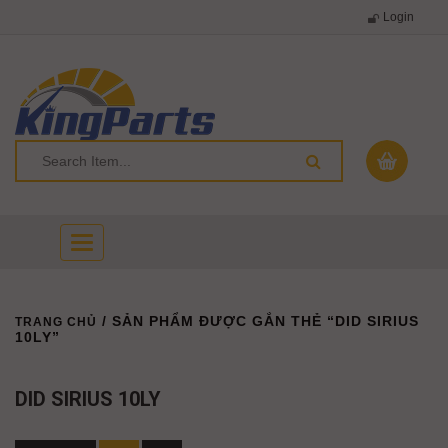
Login
Toggle
navigation
/ SẢN PHẨM ĐƯỢC GẮN THẺ “DID SIRIUS
TRANG CHỦ
10LY”
DID SIRIUS 10LY