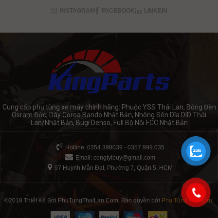
INSTAGRAM
FACEBOOK
LINKEIN
Cung cấp phụ tùng xe máy chính hãng: Phuộc YSS Thái Lan, Bóng Đèn
Osram Đức, Dây Coroa Bando Nhật Bản, Nhông Sên Dĩa DID Thái
Lan/Nhật Bản, Bugi Denso, Full Bộ Nồi FCC Nhật Bản
Hotline: 0354.390039 - 0357.999.035
Email:
congtyibuy@gmail.com
97 Huỳnh Mẫn Đạt, Phường 7, Quận 5, HCM
©2018 Thiết Kế Bởi PhuTungThaiLan.Com. Bản quyền bởi
Phụ Tùng Thái Lan
.