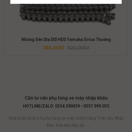
Nhông Sên Dĩa DID HDS Yamaha Sirius Thường
389,000
₫
521,000
₫
Cần tư vấn phụ tùng xe máy nhập khẩu
HOTLINE/ZALO: 0354.390039 - 0357.999.035
Nhà phân phối sỉ lẻ phụ tùng xe máy chính hãng Thái Lan, Nhật
Bản, hóa đơn đầy đủ.