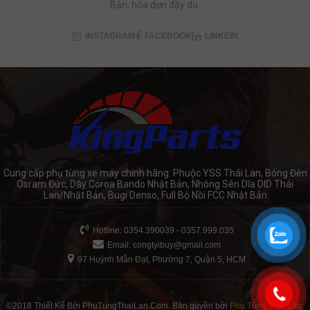
Bản, hóa đơn đầy đủ.
INSTAGRAM
FACEBOOK
LINKEIN
Cung cấp phụ tùng xe máy chính hãng: Phuộc YSS Thái Lan, Bóng Đèn
Osram Đức, Dây Coroa Bando Nhật Bản, Nhông Sên Dĩa DID Thái
Lan/Nhật Bản, Bugi Denso, Full Bộ Nồi FCC Nhật Bản
Hotline: 0354.390039 - 0357.999.035
Email:
congtyibuy@gmail.com
97 Huỳnh Mẫn Đạt, Phường 7, Quận 5, HCM
©2018 Thiết Kế Bởi PhuTungThaiLan.Com. Bản quyền bởi
Phụ Tùng Thái Lan
.