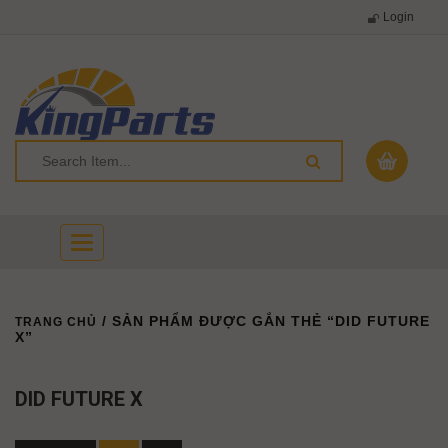
Login
Toggle
navigation
/ SẢN PHẨM ĐƯỢC GẮN THẺ “DID FUTURE
TRANG CHỦ
X”
DID FUTURE X