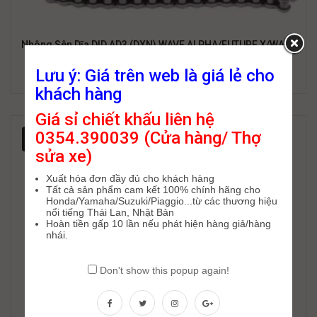
Nhông Sên Dĩa DID AD3 (DXN) WAVE ALPHA/FUTURE X/WAVE
RS/WAVE S/SYM Star
Lưu ý: Giá trên web là giá lẻ cho
366,000
₫
414,000
₫
khách hàng
Giá sỉ chiết khấu liên hệ
0354.390039 (Cửa hàng/ Thợ
-17%
sửa xe)
Xuất hóa đơn đầy đủ cho khách hàng
Tất cả sản phẩm cam kết 100% chính hãng cho
Honda/Yamaha/Suzuki/Piaggio...từ các thương hiệu
nổi tiếng Thái Lan, Nhật Bản
Hoàn tiền gấp 10 lần nếu phát hiện hàng giả/hàng
nhái.
Don't show this popup again!