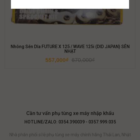
Nhông Sên Dĩa FUTURE X 125 / WAVE 125i (DID JAPAN) SÊN
NHẬT
557,000
₫
670,000
₫
Cần tư vấn phụ tùng xe máy nhập khẩu
HOTLINE/ZALO: 0354.390039 - 0357.999.035
Nhà phân phối sỉ lẻ phụ tùng xe máy chính hãng Thái Lan, Nhật