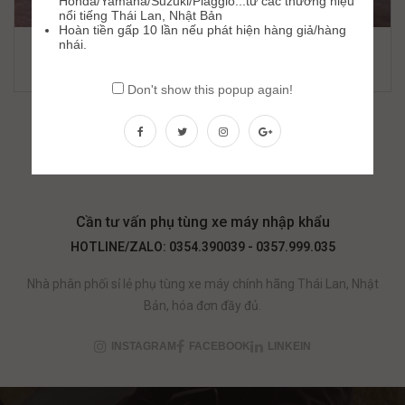
Honda/Yamaha/Suzuki/Piaggio...từ các thương hiệu
nổi tiếng Thái Lan, Nhật Bản
Hoàn tiền gấp 10 lần nếu phát hiện hàng giả/hàng
Bố Đĩa DID PCX/ SH Mode 2018-DI028 (Trước)
nhái.
114,000
₫
175,000
₫
Don't show this popup again!
Cần tư vấn phụ tùng xe máy nhập khẩu
HOTLINE/ZALO: 0354.390039 - 0357.999.035
Nhà phân phối sỉ lẻ phụ tùng xe máy chính hãng Thái Lan, Nhật
Bản, hóa đơn đầy đủ.
INSTAGRAM
FACEBOOK
LINKEIN