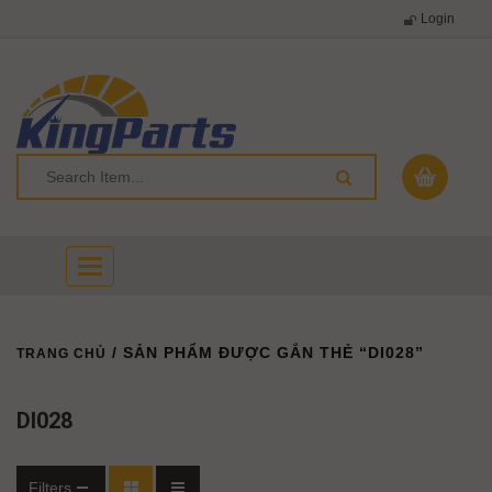
Login
Toggle
navigation
/ SẢN PHẨM ĐƯỢC GẮN THẺ “DI028”
TRANG CHỦ
DI028
Filters