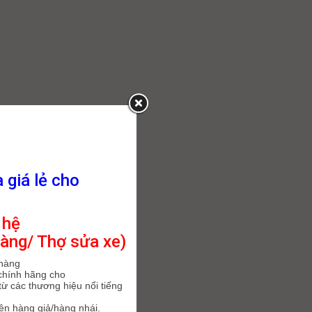
à giá lẻ cho
 hệ
àng/ Thợ sửa xe)
 hàng
chính hãng cho
ừ các thương hiệu nổi tiếng
iện hàng giả/hàng nhái.