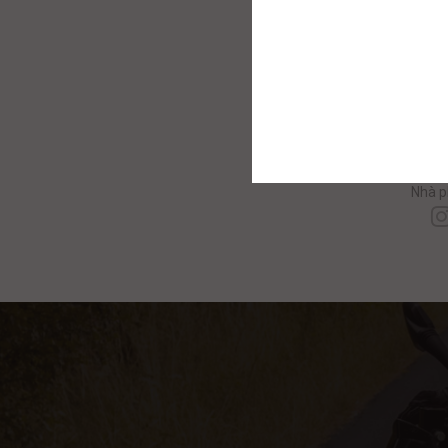
C
Nhà p