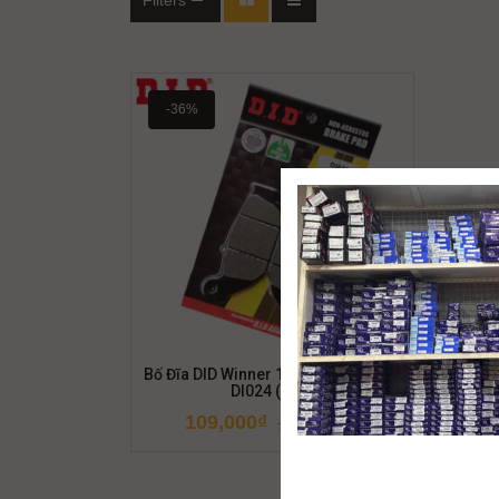
Filters
-36%
Bố Đĩa DID Winner 150, CBR 150/250
DI024 (Sau)
109,000
₫
170,000
₫