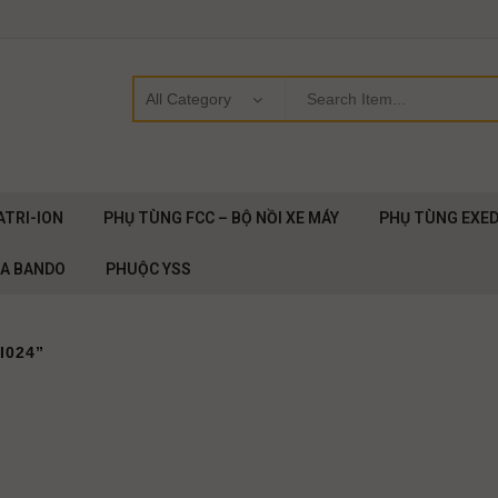
ATRI-ION
PHỤ TÙNG FCC – BỘ NỒI XE MÁY
PHỤ TÙNG EXE
OA BANDO
PHUỘC YSS
I024”