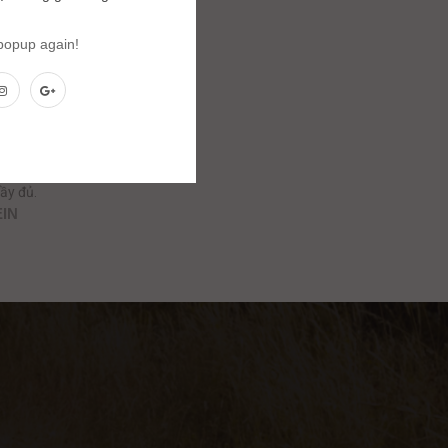
 popup again!
ẩu
ầy đủ.
EIN