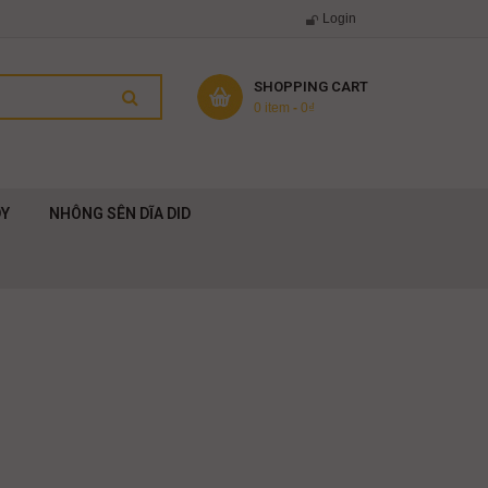
Login
SHOPPING CART
0 item
-
0
₫
DY
NHÔNG SÊN DĨA DID