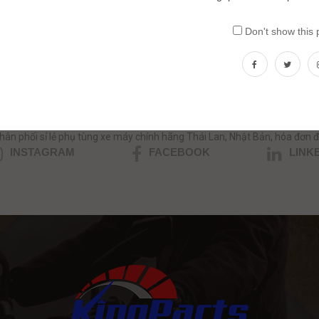
Don't show this
ần tư vấn phụ tùng xe máy nhập kh
HOTLINE/ZALO: 0354.390039 - 0357.999.035
hân phối sỉ lẻ phụ tùng xe máy chính hãng Thái Lan, Nhật Bản, hóa đơn đ
INSTAGRAM
FACEBOOK
LINK