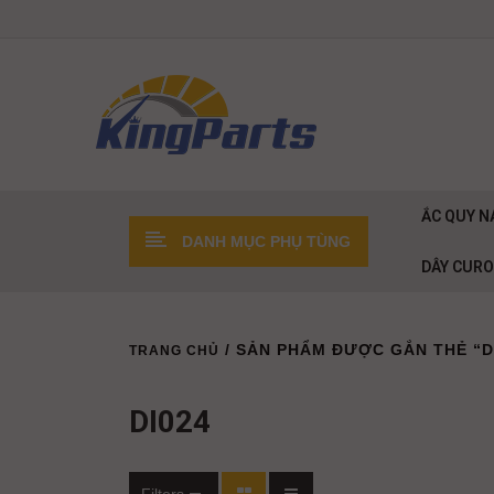
ẮC QUY N
DANH MỤC PHỤ TÙNG
DÂY CUR
/ SẢN PHẨM ĐƯỢC GẮN THẺ “D
TRANG CHỦ
DI024