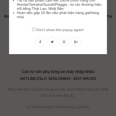
Tất cả sản phẩm cam kết 100% chính hãng cho
Honda/Yamaha/Suzuki/Piaggio...từ các thương hiệu
nổi tiếng Thái Lan, Nhật Bản
Hoàn tiền gấp 10 lần nếu phát hiện hàng giả/hàng
Bóng Đèn Xe Máy AB/Wave RS (LED OSRAM HS1) Tăng Sáng Phá
nhái.
Sương
135,000
₫
Don't show this popup again!
Cần tư vấn phụ tùng xe máy nhập khẩu
HOTLINE/ZALO: 0354.390039 - 0357.999.035
Nhà phân phối sỉ lẻ phụ tùng xe máy chính hãng Thái Lan, Nhật
Bản, hóa đơn đầy đủ.
INSTAGRAM
FACEBOOK
LINKEIN