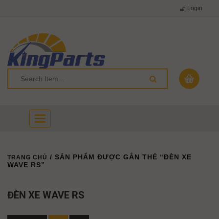
Login
Toggle
navigation
/ SẢN PHẨM ĐƯỢC GẮN THẺ “ĐÈN XE
TRANG CHỦ
WAVE RS”
ĐÈN XE WAVE RS