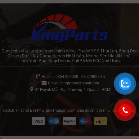
Cung cấp phụ tùng xe máy chính hãng: Phuộc YSS Thái Lan, Bóng Đèn
Osram Đức, Dây Coroa Bando Nhật Bản, Nhông Sên Dĩa DID Thái
Lan/Nhật Bản, Bugi Denso, Full Bộ Nồi FCC Nhật Bản
Hotline: 0354.390039 - 0357.999.035
Email:
congtyibuy@gmail.com
97 Huỳnh Mẫn Đạt, Phường 7, Quận 5, HCM
©2018 Thiết Kế Bởi PhuTungThaiLan.Com. Bản quyền bởi
Phụ Tùng Thái Lan
.
<