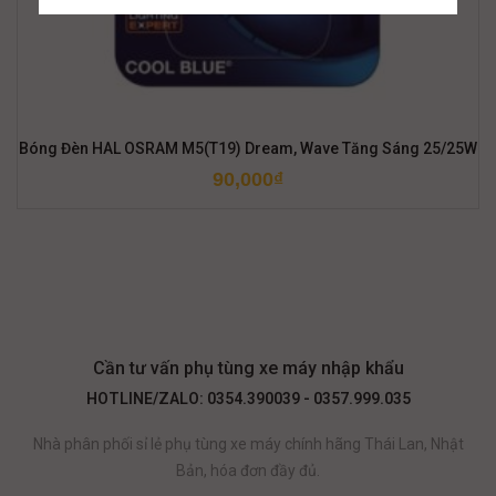
Bóng Đèn HAL OSRAM M5(T19) Dream, Wave Tăng Sáng 25/25W
90,000
₫
Cần tư vấn phụ tùng xe máy nhập khẩu
HOTLINE/ZALO: 0354.390039 - 0357.999.035
Nhà phân phối sỉ lẻ phụ tùng xe máy chính hãng Thái Lan, Nhật
Bản, hóa đơn đầy đủ.