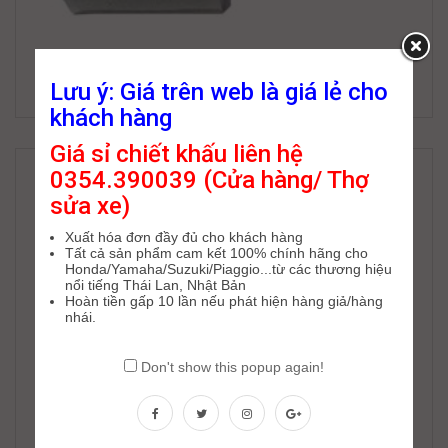
Bóng Đèn Hal OSRAM M5 DR/W 25/25W 12V
Lưu ý: Giá trên web là giá lẻ cho
35,000
₫
khách hàng
Giá sỉ chiết khấu liên hệ
0354.390039 (Cửa hàng/ Thợ
sửa xe)
Xuất hóa đơn đầy đủ cho khách hàng
Tất cả sản phẩm cam kết 100% chính hãng cho
Honda/Yamaha/Suzuki/Piaggio...từ các thương hiệu
nổi tiếng Thái Lan, Nhật Bản
Hoàn tiền gấp 10 lần nếu phát hiện hàng giả/hàng
nhái.
Don't show this popup again!