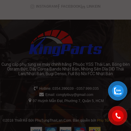
INSTAGRAM
FACEBOOK
LINKEIN
Cung cấp phụ tùng xe máy chính hãng: Phuộc YSS Thái Lan, Bóng Đèn
Osram Đức, Dây Coroa Bando Nhật Bản, Nhông Sên Dĩa DID Thái
Lan/Nhật Bản, Bugi Denso, Full Bộ Nồi FCC Nhật Bản
Hotline: 0354.390039 - 0357.999.035
Email:
congtyibuy@gmail.com
97 Huỳnh Mẫn Đạt, Phường 7, Quận 5, HCM
©2018 Thiết Kế Bởi PhuTungThaiLan.Com. Bản quyền bởi
Phụ Tùng Thái Lan
.