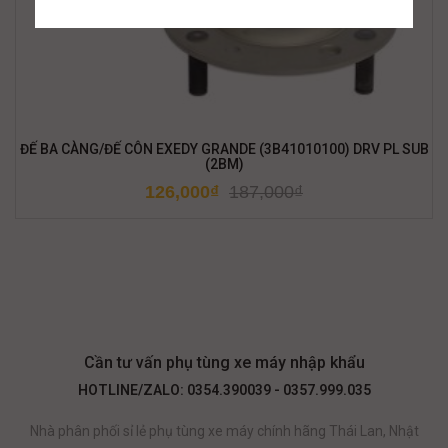
ĐẾ BA CÀNG/ĐẾ CÔN EXEDY GRANDE (3B41010100) DRV PL SUB
(2BM)
126,000
₫
187,000
₫
Cần tư vấn phụ tùng xe máy nhập khẩu
HOTLINE/ZALO: 0354.390039 - 0357.999.035
Nhà phân phối sỉ lẻ phụ tùng xe máy chính hãng Thái Lan, Nhật