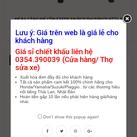
ĐẾ BA CÀNG/ĐẾ CÔN EXEDY AB/PCX/SH/SPACY/ATTILA
(3B54010100) DRV PL SUB (K66/KVB/KSY)
Lưu ý: Giá trên web là giá lẻ cho
110,000
₫
187,000
₫
khách hàng
Giá sỉ chiết khấu liên hệ
0354.390039 (Cửa hàng/ Thợ
-33%
sửa xe)
Xuất hóa đơn đầy đủ cho khách hàng
Tất cả sản phẩm cam kết 100% chính hãng cho
Honda/Yamaha/Suzuki/Piaggio...từ các thương hiệu
nổi tiếng Thái Lan, Nhật Bản
Hoàn tiền gấp 10 lần nếu phát hiện hàng giả/hàng
nhái.
Don't show this popup again!