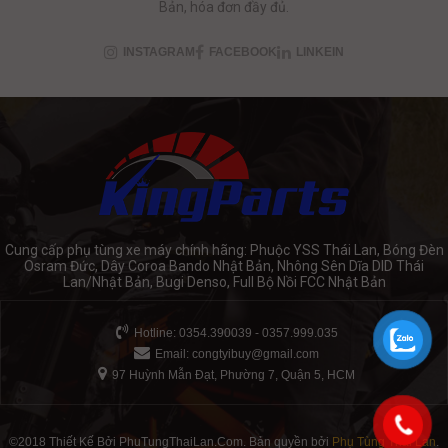
Bản, hóa đơn đầy đủ.
INSTAGRAM
FACEBOOK
LINKEIN
Cung cấp phụ tùng xe máy chính hãng: Phuộc YSS Thái Lan, Bóng Đèn
Osram Đức, Dây Coroa Bando Nhật Bản, Nhông Sên Dĩa DID Thái
Lan/Nhật Bản, Bugi Denso, Full Bộ Nồi FCC Nhật Bản
Hotline: 0354.390039 - 0357.999.035
Email:
congtyibuy@gmail.com
97 Huỳnh Mẫn Đạt, Phường 7, Quận 5, HCM
©2018 Thiết Kế Bởi PhuTungThaiLan.Com. Bản quyền bởi
Phụ Tùng Thái Lan
.