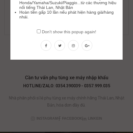
Honda/Yamaha/Suzuki/Piaggio...từ các thương hiệu
nổi tiếng Thái Lan, Nhật Bản
Hoàn tiền gấp 10 lần nếu phát hiện hàng giả/hàng
nhái.
Dây Curoa Bando Majesty V816-21.8-28
328,000
₫
370,000
₫
Don't show this popup again!
Cần tư vấn phụ tùng xe máy nhập khẩu
HOTLINE/ZALO: 0354.390039 - 0357.999.035
Nhà phân phối sỉ lẻ phụ tùng xe máy chính hãng Thái Lan, Nhật
Bản, hóa đơn đầy đủ.
INSTAGRAM
FACEBOOK
LINKEIN