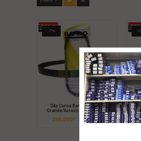
Filters
-7%
-1
Dây Curoa Bando Yamaha
Dây C
Grande/Acruzo V743-21.2-28
296,000
₫
319,000
₫