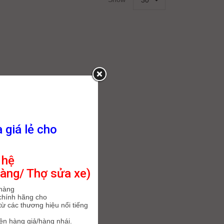
30
à giá lẻ cho
 hệ
àng/ Thợ sửa xe)
 hàng
chính hãng cho
ừ các thương hiệu nổi tiếng
iện hàng giả/hàng nhái.