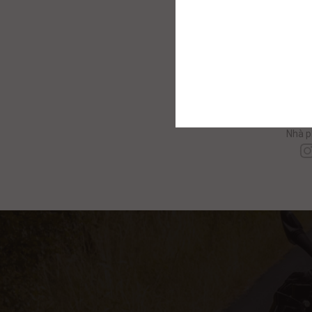
C
Nhà p