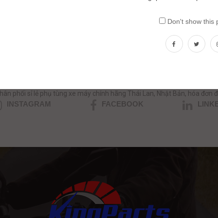
Don't show this
ần tư vấn phụ tùng xe máy nhập kh
HOTLINE/ZALO: 0354.390039 - 0357.999.035
hân phối sỉ lẻ phụ tùng xe máy chính hãng Thái Lan, Nhật Bản, hóa đơn đ
INSTAGRAM
FACEBOOK
LINK