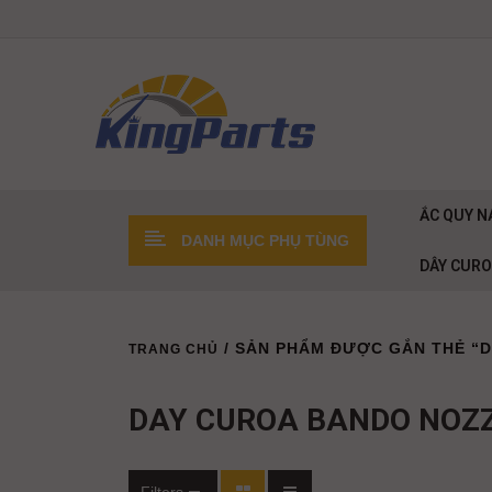
ẮC QUY N
DANH MỤC PHỤ TÙNG
DÂY CUR
/ SẢN PHẨM ĐƯỢC GẮN THẺ “
TRANG CHỦ
DAY CUROA BANDO NOZ