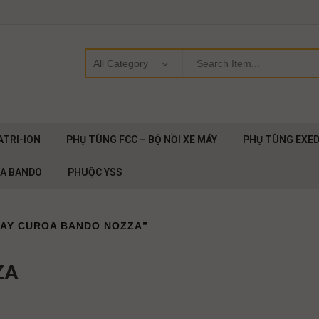
ATRI-ION
PHỤ TÙNG FCC – BỘ NỒI XE MÁY
PHỤ TÙNG EXE
OA BANDO
PHUỘC YSS
DAY CUROA BANDO NOZZA”
ZA