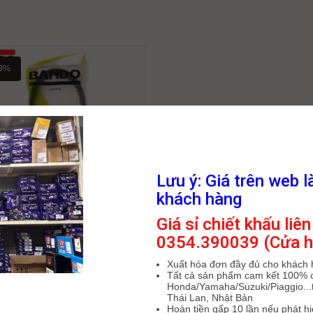
9%
Lưu ý: Giá trên web l
khách hàng
Giá sỉ chiết khấu liên
uroa Bando Yamaha Nozza/Cuxi
0354.390039 (Cửa h
113cc
290,000
₫
356,000
₫
Xuất hóa đơn đầy đủ cho khách
Tất cả sản phẩm cam kết 100% 
Honda/Yamaha/Suzuki/Piaggio...t
Thái Lan, Nhật Bản
Hoàn tiền gấp 10 lần nếu phát h