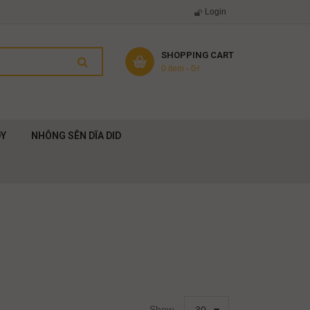
Login
SHOPPING CART
0 item
-
0
₫
DY
NHÔNG SÊN DĨA DID
Show