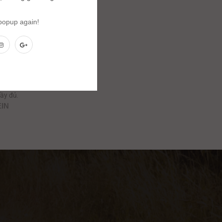
 popup again!
ẩu
ầy đủ.
EIN