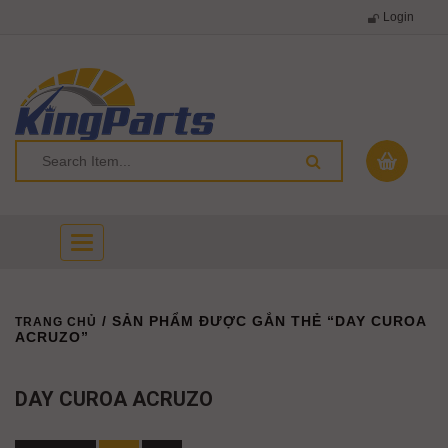
Login
Toggle
navigation
/ SẢN PHẨM ĐƯỢC GẮN THẺ “DAY CUROA
TRANG CHỦ
ACRUZO”
DAY CUROA ACRUZO