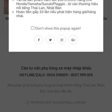
Honda/Yamaha/Suzuki/Piaggio...từ các thương hiệu
nổi tiếng Thái Lan, Nhật Bản
Hoàn tiền gấp 10 lần nếu phát hiện hàng giả/hàng
nhái.
ĐAI ỐC PULLEY SAU (530) EXEDY Airblade/PCX/SH/Spacy/Attila
47,000
₫
Don't show this popup again!
Cần tư vấn phụ tùng xe máy nhập khẩu
HOTLINE/ZALO: 0354.390039 - 0357.999.035
Nhà phân phối sỉ lẻ phụ tùng xe máy chính hãng Thái Lan, Nhật
Bản, hóa đơn đầy đủ.
INSTAGRAM
FACEBOOK
LINKEIN