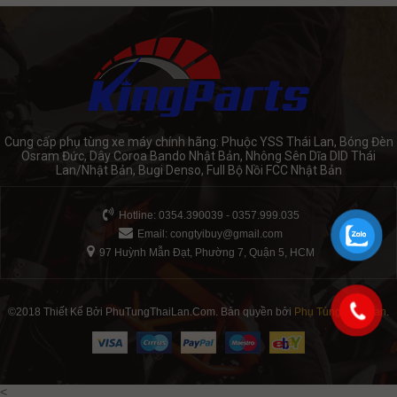
Cung cấp phụ tùng xe máy chính hãng: Phuộc YSS Thái Lan, Bóng Đèn
Osram Đức, Dây Coroa Bando Nhật Bản, Nhông Sên Dĩa DID Thái
Lan/Nhật Bản, Bugi Denso, Full Bộ Nồi FCC Nhật Bản
Hotline: 0354.390039 - 0357.999.035
Email:
congtyibuy@gmail.com
97 Huỳnh Mẫn Đạt, Phường 7, Quận 5, HCM
©2018 Thiết Kế Bởi PhuTungThaiLan.Com. Bản quyền bởi
Phụ Tùng Thái Lan
.
<