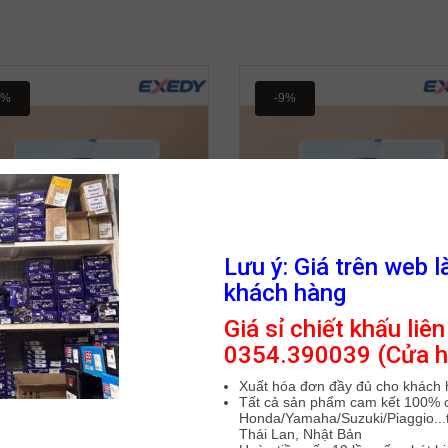
8%
-9%
Lưu ý: Giá trên web l
khách hàng
Giá sỉ chiết khấu liên
ULLEY SAU EXEDY NOUVO125 V
CỤM PULLEY SAU EXEDY NOUV
0354.390039 (Cửa h
 FI GP/VII FI SX S SUB ASY (1DB)
SUB ASY (5P1) 3B030500
3B19200000
642,000
₫
702,000
₫
Xuất hóa đơn đầy đủ cho khách
649,000
₫
702,000
₫
Tất cả sản phẩm cam kết 100% 
Honda/Yamaha/Suzuki/Piaggio...t
Thái Lan, Nhật Bản