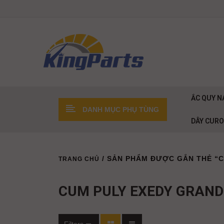
ẮC QUY N
DANH MỤC PHỤ TÙNG
DÂY CUR
/ SẢN PHẨM ĐƯỢC GẮN THẺ “
TRANG CHỦ
CUM PULY EXEDY GRAND