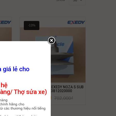
30
-13%
à giá lẻ cho
 hệ
O135 S
CỤM PULLEY SAU EXEDY NOZA S SUB
àng/ Thợ sửa xe)
01
ASY (1DR) 3B12020000
611,000
₫
702,000
₫
 hàng
chính hãng cho
ừ các thương hiệu nổi tiếng