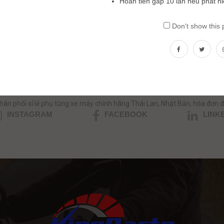
Hoàn tiền gấp 10 lần nếu phát h
Don't show this
ần tư vấn phụ tùng xe máy nhập kh
HOTLINE/ZALO: 0354.390039 - 0357.999.035
hân phối sỉ lẻ phụ tùng xe máy chính hãng Thái Lan, Nhật Bản, hóa đơn đ
INSTAGRAM
FACEBOOK
LINK