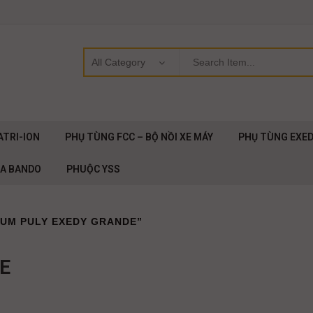
ATRI-ION
PHỤ TÙNG FCC – BỘ NỒI XE MÁY
PHỤ TÙNG EXE
OA BANDO
PHUỘC YSS
CUM PULY EXEDY GRANDE”
E