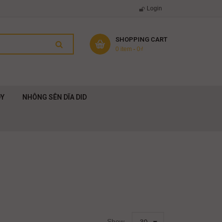
Login
SHOPPING CART
0 item
-
0
₫
DY
NHÔNG SÊN DĨA DID
Show