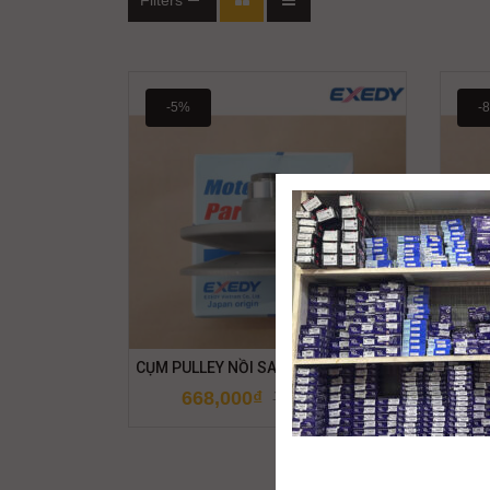
Filters
-5%
-
CỤM PULLEY NỒI SAU EXEDY GRANDE
CỤM P
SX/VI
668,000
₫
702,000
₫