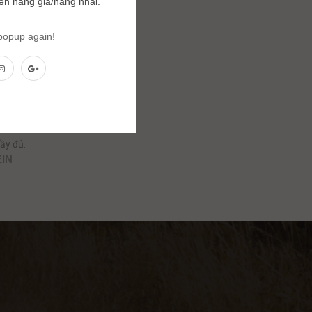
iện hàng giả/hàng nhái.
 popup again!
ẩu
ầy đủ.
EIN