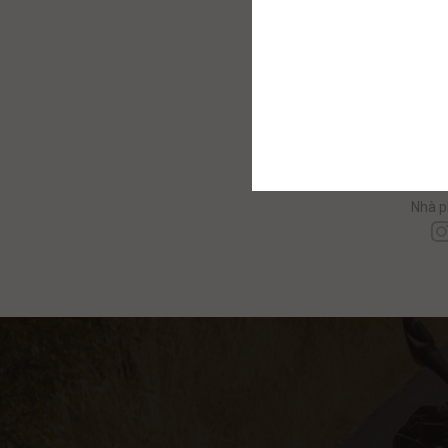
C
Nhà p