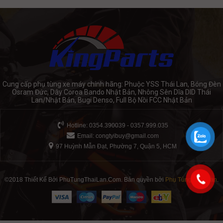
Cung cấp phụ tùng xe máy chính hãng: Phuộc YSS Thái Lan, Bóng Đèn
Osram Đức, Dây Coroa Bando Nhật Bản, Nhông Sên Dĩa DID Thái
Lan/Nhật Bản, Bugi Denso, Full Bộ Nồi FCC Nhật Bản
Hotline: 0354.390039 - 0357.999.035
Email:
congtyibuy@gmail.com
97 Huỳnh Mẫn Đạt, Phường 7, Quận 5, HCM
©2018 Thiết Kế Bởi PhuTungThaiLan.Com. Bản quyền bởi
Phụ Tùng Thái Lan
.