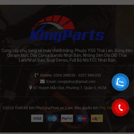
Cung cấp phụ tùng xe máy chính hãng: Phuộc YSS Thái Lan, Bóng Đèn
Osram Đức, Dây Coroa Bando Nhật Bản, Nhông Sên Dĩa DID Thái
Lan/Nhật Bản, Bugi Denso, Full Bộ Nồi FCC Nhật Bản
Hotline: 0354.390039 - 0357.999.035
Email:
congtyibuy@gmail.com
97 Huỳnh Mẫn Đạt, Phường 7, Quận 5, HCM
©2018 Thiết Kế Bởi PhuTungThaiLan.Com. Bản quyền bởi
Phụ Tùng Thái Lan
.